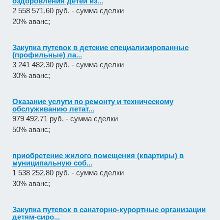
оздоровления детей из...
2 558 571,60 руб. - сумма сделки
20% аванс;
Закупка путевок в детские специализированные
(профильные) ла...
3 241 482,30 руб. - сумма сделки
30% аванс;
Оказание услуги по ремонту и техническому
обслуживанию летат...
979 492,71 руб. - сумма сделки
50% аванс;
приобретение жилого помещения (квартиры) в
муниципальную соб...
1 538 252,80 руб. - сумма сделки
30% аванс;
Закупка путевок в санаторно-курортные организации
детям-сиро...