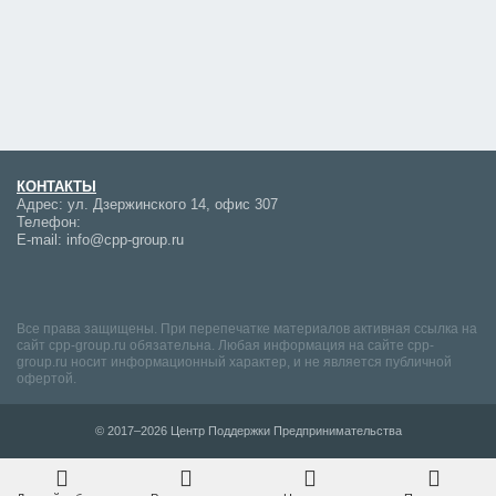
КОНТАКТЫ
Адрес:
ул. Дзержинского 14, офис 307
Телефон:
E-mail:
info@cpp-group.ru
Все права защищены. При перепечатке материалов активная ссылка на
сайт cpp-group.ru обязательна. Любая информация на сайте cpp-
group.ru носит информационный характер, и не является публичной
офертой.
© 2017–2026 Центр Поддержки Предпринимательства