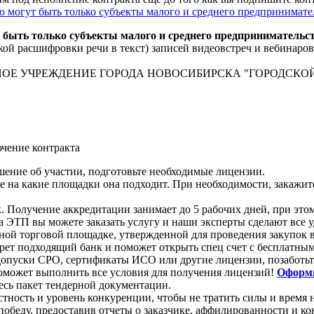
о могут быть только субъекты малого и среднего предпринимат
 быть только субъекты малого и среднего предпринимательс
кой расшифровки речи в текст) записей видеовстреч и вебинаро
Е УЧРЕЖДЕНИЕ ГОРОДА НОВОСИБИРСКА "ГОРОДСКО
чение контракта
ение об участии, подготовьте необходимые лицензии.
е на какие площадки она подходит. При необходимости, закажи
Получение аккредитации занимает до 5 рабочих дней, при этом
 ЭТП вы можете заказать услугу и наши эксперты сделают все 
онной торговой площадке, утвержденной для проведения закупок 
ет подходящий банк и поможет открыть спец счет с бесплатны
ь допуски СРО, сертификаты ИСО или другие лицензии, позаботь
оможет выполнить все условия для получения лицензий!
Оформи
есь пакет тендерной документации.
естность и уровень конкуренции, чтобы не тратить силы и врем
победу, предоставив отчеты о заказчике, аффилированности и к