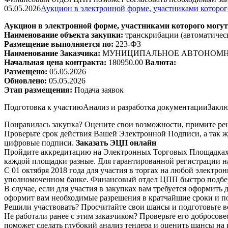
05.05.2026
Аукцион в электронной форме, участниками которог
Аукцион в электронной форме, участниками которого могут
Наименование объекта закупки:
транскрибации (автоматичес
Размещение выполняется по:
223-ФЗ
Наименование Заказчика:
МУНИЦИПАЛЬНОЕ АВТОНОМНО
Начальная цена контракта:
180950.00
Валюта:
Размещено:
05.05.2026
Обновлено:
05.05.2026
Этап размещения:
Подача заявок
Подготовка к участию
Анализ и разработка документации
Заклю
Понравилась закупка? Оцените свои возможности, примите реш
Проверьте срок действия Вашей Электронной Подписи, а так ж
цифровые подписи.
Заказать ЭЦП онлайн
Пройдите аккредитацию на Электронных Торговых Площадках. 
каждой площадки разные. Для гарантированной регистрации на
С 01 октября 2018 года для участия в торгах на любой электр
уполномоченном банке. Финансовый отдел ЦПП быстро подбер
В случае, если для участия в закупках вам требуется оформит
оформит вам необходимые разрешения в кратчайшие сроки и п
Решили участвовать? Просчитайте свои шансы и подготовьте в
Не работали ранее с этим заказчиком? Проверьте его добросов
поможет сделать глубокий анализ тендера и оценить шансы на 