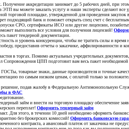
Получение аккредитации занимает до 5 рабочих дней, при этом
 ЭТП вы можете заказать услугу и наши эксперты сделают все 
онной торговой площадке, утвержденной для проведения закупок 
ет подходящий банк и поможет открыть спец счет с бесплатны
ь допуски СРО, сертификаты ИСО или другие лицензии, позаботь
оможет выполнить все условия для получения лицензий!
Оформи
есь пакет тендерной документации.
естность и уровень конкуренции, чтобы не тратить силы и врем
победу, предоставив отчеты о заказчике, аффилированности и к
участия в торгах. Помимо актуальных учредительных документов
ел Сопровождения ЦПП подготовит вам весь пакет необходимой 
 ГОСТы, товарные знаки, данные производителя и точные качес
ентацию по самым низким ценам, с оплатой только за положите
нное решение, подав жалобу в Федеральную Антимонопольную С
лобы в ФАС
редитование.
ь тендерный займ и внести на торговую площадку обеспечение 
керских переплат!
Оформить тендерный займ
ракт. Для этого, в течении 10 дней необходимо оформить банк
гарантию без брокерских комиссий!
Оформить банковскую гар
люченного контракта, а авансовый платеж от заказчика не преду
 под исполнение контракта еще до того как вы подпишите кон