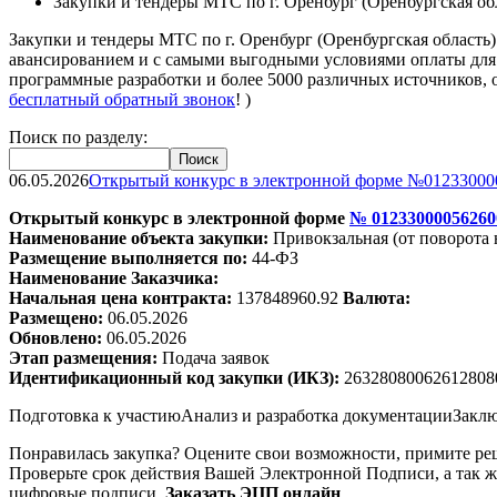
Закупки и тендеры МТС по г. Оренбург (Оренбургская об
Закупки и тендеры МТС по г. Оренбург (Оренбургская област
авансированием и с самыми выгодными условиями оплаты для 
программные разработки и более 5000 различных источников, 
бесплатный обратный звонок
! )
Поиск по разделу:
06.05.2026
Открытый конкурс в электронной форме №01233000
Открытый конкурс в электронной форме
№
01233000056260
Наименование объекта закупки:
Привокзальная (от поворота 
Размещение выполняется по:
44-ФЗ
Наименование Заказчика:
Начальная цена контракта:
137848960.92
Валюта:
Размещено:
06.05.2026
Обновлено:
06.05.2026
Этап размещения:
Подача заявок
Идентификационный код закупки (ИКЗ):
26328080062612808
Подготовка к участию
Анализ и разработка документации
Заклю
Понравилась закупка? Оцените свои возможности, примите реш
Проверьте срок действия Вашей Электронной Подписи, а так ж
цифровые подписи.
Заказать ЭЦП онлайн