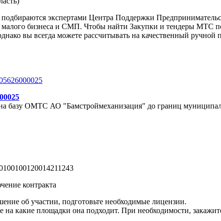
ласть)
ь) подбираются экспертами Центра Поддержки Предпринимательс
малого бизнеса и СМП. Чтобы найти Закупки и тендеры МТС по 
однако вы всегда можете рассчитывать на качественный ручной 
05626000025
00025
на базу О
МТС
АО "Бамстроймеханизация" до границ муниципал
0100100120014211243
чение контракта
ение об участии, подготовьте необходимые лицензии.
е на какие площадки она подходит. При необходимости, закажи