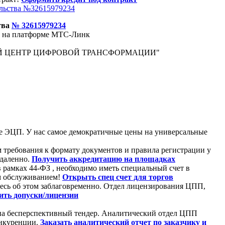
ельства №32615979234
тва
№
32615979234
в на платформе
МТС
-Линк
Й ЦЕНТР ЦИФРОВОЙ ТРАНСФОРМАЦИИ"
те ЭЦП. У нас самое демократичные цены на универсальные
 требования к формату документов и правила регистрации у
удаленно.
Получить аккредитацию на площадках
в рамках 44-ФЗ , необходимо иметь специальный счет в
м обслуживанием!
Открыть спец счет для торгов
тесь об этом заблаговременно. Отдел лицензирования ЦПП,
ть допуски/лицензии
я на бесперспективный тендер. Аналитический отдел ЦПП
онкуренции.
Заказать аналитический отчет по заказчику и