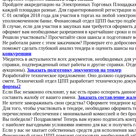
Пройдите аккредитацию на Электронных Торговых Площадках. 
каждой площадки разные. Для гарантированной регистрации на
С 01 октября 2018 года для участия в торгах на любой электр
уполномоченном банке. Финансовый отдел ЦПП быстро подбер
В случае, если для участия в закупках вам требуется оформит
оформит вам необходимые разрешения в кратчайшие сроки и п
Решили участвовать? Просчитайте свои шансы и подготовьте в
Не работали ранее с этим заказчиком? Проверьте его добросов
поможет сделать глубокий анализ тендера и оценить шансы на 
конкуренции
Убедитесь в актуальности всех документов, необходимых для 
справки, подтвержденный опыт работы и другие справки. Отд
аукционы).
Заказать подготовку документов на тендер
Разработайте техническое предложение. Оно должно содержать
смете. Технический отдел ЦПП разработает техническую докум
формы2
Если Вас незаконно отклонят, у вас есть право оспорить да
составить жалобу от вашего имени.
Заказать составление жа
Не хотите замораживать свои средства? Оформите тендерное к
Для того, чтобы участвовать в тендере, необходимо оформит
перечисления обеспечения с минимальной комиссией и без бро
Вы победили? Поздравляем! Теперь вам нужно подписать конт
с наиболее выгодными условиями именно для вас и получить 
Если у вас не хватает собственных средств для исполнения зак
Финансовый отдел ЦПП поможет согласовать необходимый займ