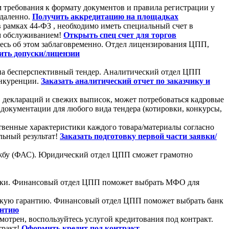
 требования к формату документов и правила регистрации у
удаленно.
Получить аккредитацию на площадках
в рамках 44-ФЗ , необходимо иметь специальный счет в
м обслуживанием!
Открыть спец счет для торгов
тесь об этом заблаговременно. Отдел лицензирования ЦПП,
ть допуски/лицензии
я на бесперспективный тендер. Аналитический отдел ЦПП
онкуренции.
Заказать аналитический отчет по заказчику и
, деклараций и свежих выписок, может потребоваться кадровые
документации для любого вида тендера (котировки, конкурсы,
твенные характеристики каждого товара/материалы согласно
льный результат!
Заказать подготовку первой части заявки/
лужбу (ФАС). Юридический отдел ЦПП сможет грамотно
заявки. Финансовый отдел ЦПП поможет выбрать МФО для
овскую гарантию. Финансовый отдел ЦПП поможет выбрать банк
антию
смотрен, воспользуйтесь услугой кредитования под контракт.
тракт!
Оформить кредит под контракт