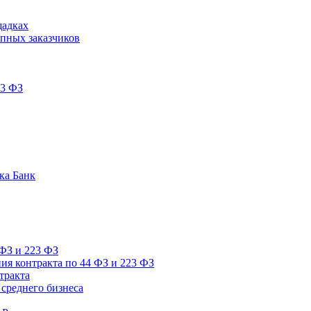
щадках
пных заказчиков
23 ФЗ
ка Банк
 ФЗ и 223 ФЗ
ия контракта по 44 ФЗ и 223 ФЗ
тракта
среднего бизнеса