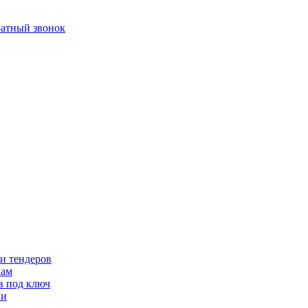
ратный звонок
и тендеров
кам
в под ключ
ии