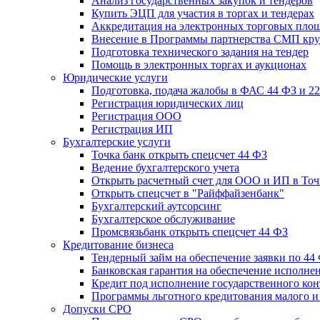
Анализ государственных закупок и тендеров
Купить ЭЦП для участия в торгах и тендерах
Аккредитация на электронных торговых пло
Внесение в Программы партнерства СМП кру
Подготовка технического задания на тендер
Помощь в электронных торгах и аукционах
Юридические услуги
Подготовка, подача жалобы в ФАС 44 ФЗ и 2
Регистрация юридических лиц
Регистрация ООО
Регистрация ИП
Бухгалтерские услуги
Точка банк открыть спецсчет 44 ФЗ
Ведение бухгалтерского учета
Открыть расчетный счет для ООО и ИП в Точ
Открыть спецсчет в "Райффайзенбанк"
Бухгалтерский аутсорсинг
Бухгалтерское обслуживание
Промсвязьбанк открыть спецсчет 44 ФЗ
Кредитование бизнеса
Тендерный займ на обеспечение заявки по 44
Банковская гарантия на обеспечение исполнен
Кредит под исполнение государственного кон
Программы льготного кредитования малого и 
Допуски СРО