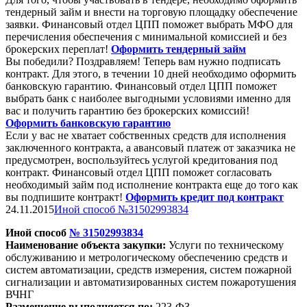
тендерный займ и внести на торговую площадку обеспечение
заявки. Финансовый отдел ЦПП поможет выбрать МФО для
перечисления обеспечения с минимальной комиссией и без
брокерских переплат!
Оформить тендерный займ
Вы победили? Поздравляем! Теперь вам нужно подписать
контракт. Для этого, в течении 10 дней необходимо оформить
банковскую гарантию. Финансовый отдел ЦПП поможет
выбрать банк с наиболее выгодными условиями именно для
вас и получить гарантию без брокерских комиссий!
Оформить банковскую гарантию
Если у вас не хватает собственных средств для исполнения
заключенного контракта, а авансовый платеж от заказчика не
предусмотрен, воспользуйтесь услугой кредитования под
контракт. Финансовый отдел ЦПП поможет согласовать
необходимый займ под исполнение контракта еще до того как
вы подпишите контракт!
Оформить кредит под контракт
24.11.2015
Иной способ №31502993834
Иной способ
№
31502993834
Наименование объекта закупки:
Услуги по техническому
обслуживанию и метрологическому обеспечению средств и
систем автоматизации, средств измерения, систем пожарной
сигнализации и автоматизированных систем пожаротушения
ВЧНГ
Размещение выполняется по:
223-ФЗ