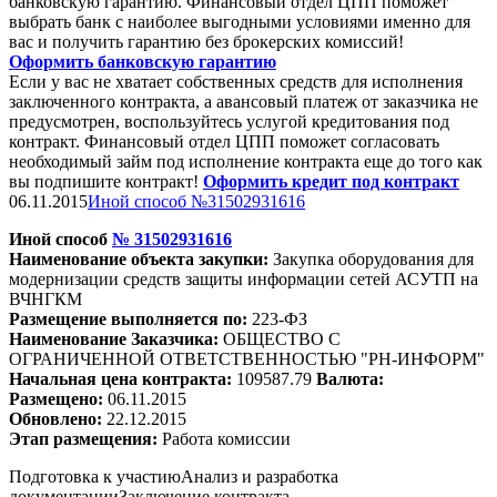
банковскую гарантию. Финансовый отдел ЦПП поможет
выбрать банк с наиболее выгодными условиями именно для
вас и получить гарантию без брокерских комиссий!
Оформить банковскую гарантию
Если у вас не хватает собственных средств для исполнения
заключенного контракта, а авансовый платеж от заказчика не
предусмотрен, воспользуйтесь услугой кредитования под
контракт. Финансовый отдел ЦПП поможет согласовать
необходимый займ под исполнение контракта еще до того как
вы подпишите контракт!
Оформить кредит под контракт
06.11.2015
Иной способ №31502931616
Иной способ
№
31502931616
Наименование объекта закупки:
Закупка оборудования для
модернизации средств защиты информации сетей АСУТП на
ВЧНГ
КМ
Размещение выполняется по:
223-ФЗ
Наименование Заказчика:
ОБЩЕСТВО С
ОГРАНИЧЕННОЙ ОТВЕТСТВЕННОСТЬЮ "РН-ИНФОРМ"
Начальная цена контракта:
109587.79
Валюта:
Размещено:
06.11.2015
Обновлено:
22.12.2015
Этап размещения:
Работа комиссии
Подготовка к участию
Анализ и разработка
документации
Заключение контракта