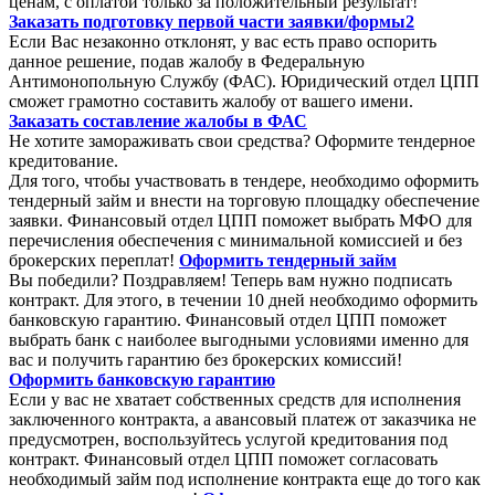
ценам, с оплатой только за положительный результат!
Заказать подготовку первой части заявки/формы2
Если Вас незаконно отклонят, у вас есть право оспорить
данное решение, подав жалобу в Федеральную
Антимонопольную Службу (ФАС). Юридический отдел ЦПП
сможет грамотно составить жалобу от вашего имени.
Заказать составление жалобы в ФАС
Не хотите замораживать свои средства? Оформите тендерное
кредитование.
Для того, чтобы участвовать в тендере, необходимо оформить
тендерный займ и внести на торговую площадку обеспечение
заявки. Финансовый отдел ЦПП поможет выбрать МФО для
перечисления обеспечения с минимальной комиссией и без
брокерских переплат!
Оформить тендерный займ
Вы победили? Поздравляем! Теперь вам нужно подписать
контракт. Для этого, в течении 10 дней необходимо оформить
банковскую гарантию. Финансовый отдел ЦПП поможет
выбрать банк с наиболее выгодными условиями именно для
вас и получить гарантию без брокерских комиссий!
Оформить банковскую гарантию
Если у вас не хватает собственных средств для исполнения
заключенного контракта, а авансовый платеж от заказчика не
предусмотрен, воспользуйтесь услугой кредитования под
контракт. Финансовый отдел ЦПП поможет согласовать
необходимый займ под исполнение контракта еще до того как