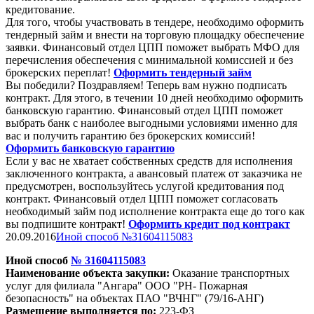
кредитование.
Для того, чтобы участвовать в тендере, необходимо оформить
тендерный займ и внести на торговую площадку обеспечение
заявки. Финансовый отдел ЦПП поможет выбрать МФО для
перечисления обеспечения с минимальной комиссией и без
брокерских переплат!
Оформить тендерный займ
Вы победили? Поздравляем! Теперь вам нужно подписать
контракт. Для этого, в течении 10 дней необходимо оформить
банковскую гарантию. Финансовый отдел ЦПП поможет
выбрать банк с наиболее выгодными условиями именно для
вас и получить гарантию без брокерских комиссий!
Оформить банковскую гарантию
Если у вас не хватает собственных средств для исполнения
заключенного контракта, а авансовый платеж от заказчика не
предусмотрен, воспользуйтесь услугой кредитования под
контракт. Финансовый отдел ЦПП поможет согласовать
необходимый займ под исполнение контракта еще до того как
вы подпишите контракт!
Оформить кредит под контракт
20.09.2016
Иной способ №31604115083
Иной способ
№
31604115083
Наименование объекта закупки:
Оказание транспортных
услуг для филиала "Ангара" ООО "РН- Пожарная
безопасность" на объектах ПАО "
ВЧНГ
" (79/16-АНГ)
Размещение выполняется по:
223-ФЗ