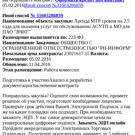
05.02.2016
Иной способ №31603286859
Иной способ
№
31603286859
Наименование объекта закупки:
Аренда МТР сроком на 2.5
года для оказания услуг по обслуживанию АСУТП и МО для
ПАО "
ВЧНГ
"
Размещение выполняется по:
223-ФЗ
Наименование Заказчика:
ОБЩЕСТВО С
ОГРАНИЧЕННОЙ ОТВЕТСТВЕННОСТЬЮ "РН-ИНФОРМ"
Начальная цена контракта:
23021617.11
Валюта:
Размещено:
05.02.2016
Обновлено:
11.04.2016
Этап размещения:
Работа комиссии
Подготовка к участию
Анализ и разработка
документации
Заключение контракта
Понравилась закупка? Оцените свои возможности, примите
решение об участии, подготовьте необходимые лицензии.
Проверьте срок действия Вашей Электронной Подписи, а так
же на какие площадки она подходит. При необходимости,
закажите ЭЦП. У нас самое демократичные цены на
универсальные цифровые подписи.
Заказать ЭЦП онлайн
Пройдите аккредитацию на Электронных Торговых
Площадках. Получение аккредитации занимает до 5 рабочих