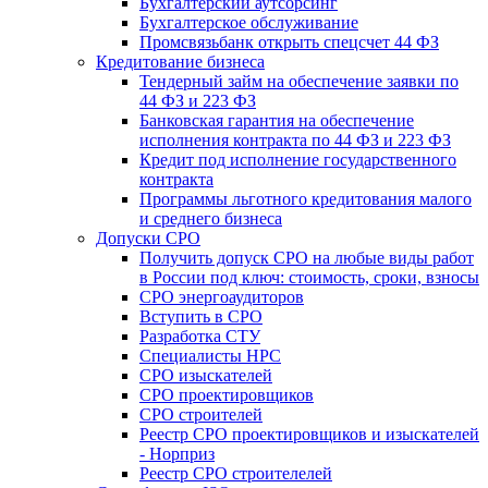
Бухгалтерский аутсорсинг
Бухгалтерское обслуживание
Промсвязьбанк открыть спецсчет 44 ФЗ
Кредитование бизнеса
Тендерный займ на обеспечение заявки по
44 ФЗ и 223 ФЗ
Банковская гарантия на обеспечение
исполнения контракта по 44 ФЗ и 223 ФЗ
Кредит под исполнение государственного
контракта
Программы льготного кредитования малого
и среднего бизнеса
Допуски СРО
Получить допуск СРО на любые виды работ
в России под ключ: стоимость, сроки, взносы
СРО энергоаудиторов
Вступить в СРО
Разработка СТУ
Специалисты НРС
СРО изыскателей
СРО проектировщиков
СРО строителей
Реестр СРО проектировщиков и изыскателей
- Норприз
Реестр СРО строителелей