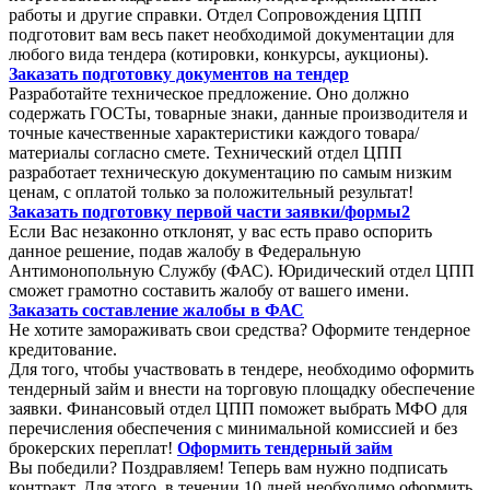
работы и другие справки. Отдел Сопровождения ЦПП
подготовит вам весь пакет необходимой документации для
любого вида тендера (котировки, конкурсы, аукционы).
Заказать подготовку документов на тендер
Разработайте техническое предложение. Оно должно
содержать ГОСТы, товарные знаки, данные производителя и
точные качественные характеристики каждого товара/
материалы согласно смете. Технический отдел ЦПП
разработает техническую документацию по самым низким
ценам, с оплатой только за положительный результат!
Заказать подготовку первой части заявки/формы2
Если Вас незаконно отклонят, у вас есть право оспорить
данное решение, подав жалобу в Федеральную
Антимонопольную Службу (ФАС). Юридический отдел ЦПП
сможет грамотно составить жалобу от вашего имени.
Заказать составление жалобы в ФАС
Не хотите замораживать свои средства? Оформите тендерное
кредитование.
Для того, чтобы участвовать в тендере, необходимо оформить
тендерный займ и внести на торговую площадку обеспечение
заявки. Финансовый отдел ЦПП поможет выбрать МФО для
перечисления обеспечения с минимальной комиссией и без
брокерских переплат!
Оформить тендерный займ
Вы победили? Поздравляем! Теперь вам нужно подписать
контракт. Для этого, в течении 10 дней необходимо оформить