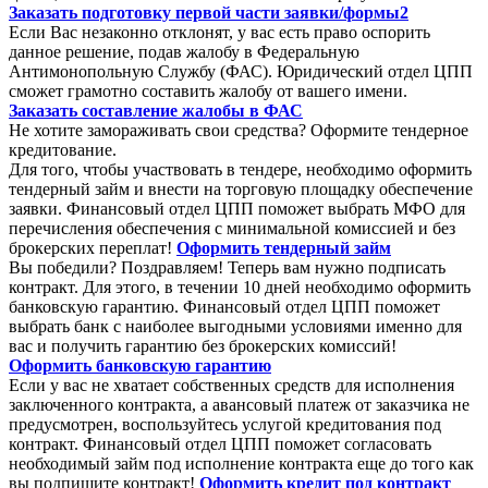
Заказать подготовку первой части заявки/формы2
Если Вас незаконно отклонят, у вас есть право оспорить
данное решение, подав жалобу в Федеральную
Антимонопольную Службу (ФАС). Юридический отдел ЦПП
сможет грамотно составить жалобу от вашего имени.
Заказать составление жалобы в ФАС
Не хотите замораживать свои средства? Оформите тендерное
кредитование.
Для того, чтобы участвовать в тендере, необходимо оформить
тендерный займ и внести на торговую площадку обеспечение
заявки. Финансовый отдел ЦПП поможет выбрать МФО для
перечисления обеспечения с минимальной комиссией и без
брокерских переплат!
Оформить тендерный займ
Вы победили? Поздравляем! Теперь вам нужно подписать
контракт. Для этого, в течении 10 дней необходимо оформить
банковскую гарантию. Финансовый отдел ЦПП поможет
выбрать банк с наиболее выгодными условиями именно для
вас и получить гарантию без брокерских комиссий!
Оформить банковскую гарантию
Если у вас не хватает собственных средств для исполнения
заключенного контракта, а авансовый платеж от заказчика не
предусмотрен, воспользуйтесь услугой кредитования под
контракт. Финансовый отдел ЦПП поможет согласовать
необходимый займ под исполнение контракта еще до того как
вы подпишите контракт!
Оформить кредит под контракт