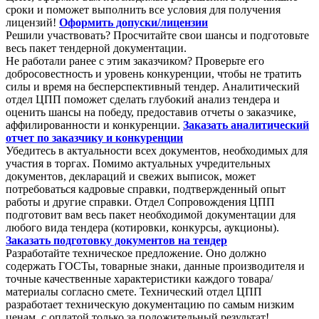
сроки и поможет выполнить все условия для получения
лицензий!
Оформить допуски/лицензии
Решили участвовать? Просчитайте свои шансы и подготовьте
весь пакет тендерной документации.
Не работали ранее с этим заказчиком? Проверьте его
добросовестность и уровень конкуренции, чтобы не тратить
силы и время на бесперспективный тендер. Аналитический
отдел ЦПП поможет сделать глубокий анализ тендера и
оценить шансы на победу, предоставив отчеты о заказчике,
аффилированности и конкуренции.
Заказать аналитический
отчет по заказчику и конкуренции
Убедитесь в актуальности всех документов, необходимых для
участия в торгах. Помимо актуальных учредительных
документов, деклараций и свежих выписок, может
потребоваться кадровые справки, подтвержденный опыт
работы и другие справки. Отдел Сопровождения ЦПП
подготовит вам весь пакет необходимой документации для
любого вида тендера (котировки, конкурсы, аукционы).
Заказать подготовку документов на тендер
Разработайте техническое предложение. Оно должно
содержать ГОСТы, товарные знаки, данные производителя и
точные качественные характеристики каждого товара/
материалы согласно смете. Технический отдел ЦПП
разработает техническую документацию по самым низким
ценам, с оплатой только за положительный результат!