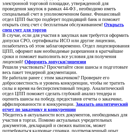
электронной торговой площадке, утвержденной для
проведения закупок в рамках 44-ФЗ , необходимо иметь
специальный счет в уполномоченном банке. Финансовый
отдел ЦПП быстро подберет подходящий банк и поможет
открыть спец счет с бесплатным обслуживанием!
Открыть
спец счет для торгов
В случае, если для участия в закупках вам требуется оформить
допуски СРО, сертификаты ИСО или другие лицензии,
позаботьтесь об этом заблаговременно. Отдел лицензирования
ЦПП, оформит вам необходимые разрешения в кратчайшие
сроки и поможет выполнить все условия для получения
лицензий!
Оформить допуски/лицензии
Решили участвовать? Просчитайте свои шансы и подготовьте
весь пакет тендерной документации.
Не работали ранее с этим заказчиком? Проверьте его
добросовестность и уровень конкуренции, чтобы не тратить
силы и время на бесперспективный тендер. Аналитический
отдел ЦПП поможет сделать глубокий анализ тендера и
оценить шансы на победу, предоставив отчеты о заказчике,
аффилированности и конкуренции.
Заказать аналитический
отчет по заказчику и конкуренции
Убедитесь в актуальности всех документов, необходимых для
участия в торгах. Помимо актуальных учредительных
документов, деклараций и свежих выписок, может
потребоваться кадровые справки, подтвержденный опыт