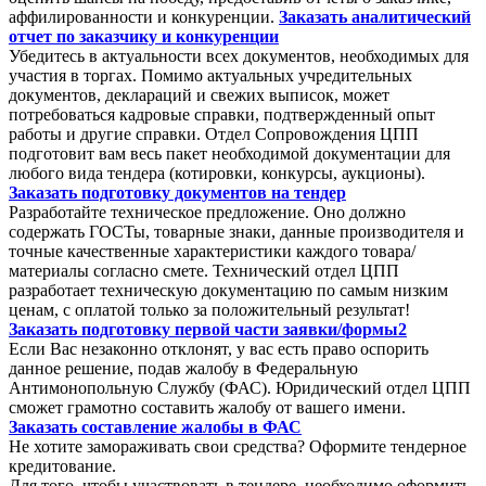
аффилированности и конкуренции.
Заказать аналитический
отчет по заказчику и конкуренции
Убедитесь в актуальности всех документов, необходимых для
участия в торгах. Помимо актуальных учредительных
документов, деклараций и свежих выписок, может
потребоваться кадровые справки, подтвержденный опыт
работы и другие справки. Отдел Сопровождения ЦПП
подготовит вам весь пакет необходимой документации для
любого вида тендера (котировки, конкурсы, аукционы).
Заказать подготовку документов на тендер
Разработайте техническое предложение. Оно должно
содержать ГОСТы, товарные знаки, данные производителя и
точные качественные характеристики каждого товара/
материалы согласно смете. Технический отдел ЦПП
разработает техническую документацию по самым низким
ценам, с оплатой только за положительный результат!
Заказать подготовку первой части заявки/формы2
Если Вас незаконно отклонят, у вас есть право оспорить
данное решение, подав жалобу в Федеральную
Антимонопольную Службу (ФАС). Юридический отдел ЦПП
сможет грамотно составить жалобу от вашего имени.
Заказать составление жалобы в ФАС
Не хотите замораживать свои средства? Оформите тендерное
кредитование.
Для того, чтобы участвовать в тендере, необходимо оформить