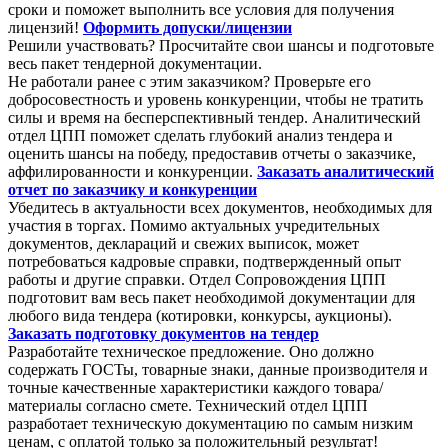
сроки и поможет выполнить все условия для получения
лицензий!
Оформить допуски/лицензии
Решили участвовать? Просчитайте свои шансы и подготовьте
весь пакет тендерной документации.
Не работали ранее с этим заказчиком? Проверьте его
добросовестность и уровень конкуренции, чтобы не тратить
силы и время на бесперспективный тендер. Аналитический
отдел ЦПП поможет сделать глубокий анализ тендера и
оценить шансы на победу, предоставив отчеты о заказчике,
аффилированности и конкуренции.
Заказать аналитический
отчет по заказчику и конкуренции
Убедитесь в актуальности всех документов, необходимых для
участия в торгах. Помимо актуальных учредительных
документов, деклараций и свежих выписок, может
потребоваться кадровые справки, подтвержденный опыт
работы и другие справки. Отдел Сопровождения ЦПП
подготовит вам весь пакет необходимой документации для
любого вида тендера (котировки, конкурсы, аукционы).
Заказать подготовку документов на тендер
Разработайте техническое предложение. Оно должно
содержать ГОСТы, товарные знаки, данные производителя и
точные качественные характеристики каждого товара/
материалы согласно смете. Технический отдел ЦПП
разработает техническую документацию по самым низким
ценам, с оплатой только за положительный результат!