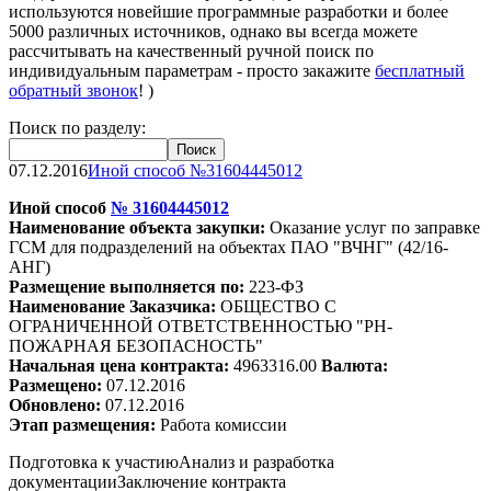
используются новейшие программные разработки и более
5000 различных источников, однако вы всегда можете
рассчитывать на качественный ручной поиск по
индивидуальным параметрам - просто закажите
бесплатный
обратный звонок
! )
Поиск по разделу:
07.12.2016
Иной способ №31604445012
Иной способ
№
31604445012
Наименование объекта закупки:
Оказание услуг по заправке
ГСМ для подразделений на объектах ПАО "
ВЧНГ
" (42/16-
АНГ)
Размещение выполняется по:
223-ФЗ
Наименование Заказчика:
ОБЩЕСТВО С
ОГРАНИЧЕННОЙ ОТВЕТСТВЕННОСТЬЮ "РН-
ПОЖАРНАЯ БЕЗОПАСНОСТЬ"
Начальная цена контракта:
4963316.00
Валюта:
Размещено:
07.12.2016
Обновлено:
07.12.2016
Этап размещения:
Работа комиссии
Подготовка к участию
Анализ и разработка
документации
Заключение контракта