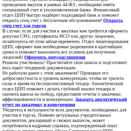
проведения закупок в рамках 44-ФЗ , необходимо иметь
специальный счет в уполномоченном банке. Финансовый
отдел ЦПП быстро подберет подходящий банк и поможет
открыть спец счет с бесплатным обслуживанием!
Открыть
спец счет для торгов
В случае, если для участия в закупках вам требуется оформить
допуски СРО, сертификаты ИСО или другие лицензии,
позаботьтесь об этом заблаговременно. Отдел лицензирования
ЦПП, оформит вам необходимые разрешения в кратчайшие
сроки и поможет выполнить все условия для получения
лицензий!
Оформить допуски/лицензии
Решили участвовать? Просчитайте свои шансы и подготовьте
весь пакет тендерной документации.
Не работали ранее с этим заказчиком? Проверьте его
добросовестность и уровень конкуренции, чтобы не тратить
силы и время на бесперспективный тендер. Аналитический
отдел ЦПП поможет сделать глубокий анализ тендера и
оценить шансы на победу, предоставив отчеты о заказчике,
аффилированности и конкуренции.
Заказать аналитический
отчет по заказчику и конкуренции
Убедитесь в актуальности всех документов, необходимых для
участия в торгах. Помимо актуальных учредительных
документов, деклараций и свежих выписок, может
потребоваться кадровые справки, подтвержденный опыт
работы и другие справки. Отдел Сопровождения ЦПП