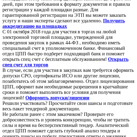
дней, при этом требования к формату документов и правила
регистрации у каждой площадки разные. Для
гарантированной регистрации на ЭТП вы можете заказать
услугу и наши эксперты сделают все удаленно.
Получить
аккредитацию на площадках
С 01 октября 2018 года для участия в торгах на любой
электронной торговой площадке, утвержденной для
проведения закупок в рамках 44-ФЗ , необходимо иметь
специальный счет в уполномоченном банке. Финансовый
отдел ЦПП быстро подберет подходящий банк и поможет
открыть спец счет с бесплатным обслуживанием!
Открыть
спец счет для торгов
В случае, если для участия в закупках вам требуется оформить
допуски СРО, сертификаты ИСО или другие лицензии,
позаботьтесь об этом заблаговременно. Отдел лицензирования
ЦПП, оформит вам необходимые разрешения в кратчайшие
сроки и поможет выполнить все условия для получения
лицензий!
Оформить допуски/лицензии
Решили участвовать? Просчитайте свои шансы и подготовьте
весь пакет тендерной документации.
Не работали ранее с этим заказчиком? Проверьте его
добросовестность и уровень конкуренции, чтобы не тратить
силы и время на бесперспективный тендер. Аналитический
отдел ЦПП поможет сделать глубокий анализ тендера и
оценить шансы на победу, предоставив отчеты о заказчике,