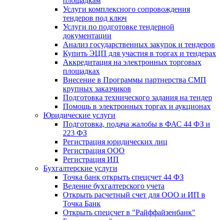
площадкам
Услуги комплексного сопровождения
тендеров под ключ
Услуги по подготовке тендерной
документации
Анализ государственных закупок и тендеров
Купить ЭЦП для участия в торгах и тендерах
Аккредитация на электронных торговых
площадках
Внесение в Программы партнерства СМП
крупных заказчиков
Подготовка технического задания на тендер
Помощь в электронных торгах и аукционах
Юридические услуги
Подготовка, подача жалобы в ФАС 44 ФЗ и
223 ФЗ
Регистрация юридических лиц
Регистрация ООО
Регистрация ИП
Бухгалтерские услуги
Точка банк открыть спецсчет 44 ФЗ
Ведение бухгалтерского учета
Открыть расчетный счет для ООО и ИП в
Точка Банк
Открыть спецсчет в "Райффайзенбанк"