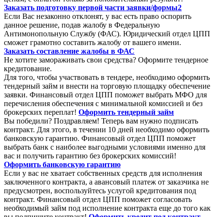
Заказать подготовку первой части заявки/формы2
Если Вас незаконно отклонят, у вас есть право оспорить
данное решение, подав жалобу в Федеральную
Антимонопольную Службу (ФАС). Юридический отдел ЦПП
сможет грамотно составить жалобу от вашего имени.
Заказать составление жалобы в ФАС
Не хотите замораживать свои средства? Оформите тендерное
кредитование.
Для того, чтобы участвовать в тендере, необходимо оформить
тендерный займ и внести на торговую площадку обеспечение
заявки. Финансовый отдел ЦПП поможет выбрать МФО для
перечисления обеспечения с минимальной комиссией и без
брокерских переплат!
Оформить тендерный займ
Вы победили? Поздравляем! Теперь вам нужно подписать
контракт. Для этого, в течении 10 дней необходимо оформить
банковскую гарантию. Финансовый отдел ЦПП поможет
выбрать банк с наиболее выгодными условиями именно для
вас и получить гарантию без брокерских комиссий!
Оформить банковскую гарантию
Если у вас не хватает собственных средств для исполнения
заключенного контракта, а авансовый платеж от заказчика не
предусмотрен, воспользуйтесь услугой кредитования под
контракт. Финансовый отдел ЦПП поможет согласовать
необходимый займ под исполнение контракта еще до того как
вы подпишите контракт!
Оформить кредит под контракт