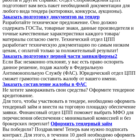
подготовит вам весь пакет необходимой документации для
любого вида тендера (котировки, конкурсы, аукционы).
Заказать подготовку документов на тендер
Разработайте техническое предложение. Оно должно
содержать ГОСТы, товарные знаки, данные производителя и
точные качественные характеристики каждого товара/
материалы согласно смете. Технический отдел ЦПП
разработает техническую документацию по самым низким
ценам, с оплатой только за положительный результат!
Заказать подготовку первой части заявки/формы2
Если Вас незаконно отклонят, у вас есть право оспорить
данное решение, подав жалобу в Федеральную
Антимонопольную Службу (ФАС). Юридический отдел ЦПП
сможет грамотно составить жалобу от вашего имени.
Заказать составление жалобы в ФАС
Не хотите замораживать свои средства? Оформите тендерное
кредитование.
Для того, чтобы участвовать в тендере, необходимо оформить
тендерный займ и внести на торговую площадку обеспечение
заявки. Финансовый отдел ЦПП поможет выбрать МФО для
перечисления обеспечения с минимальной комиссией и без
брокерских переплат!
Оформить тендерный займ
Вы победили? Поздравляем! Теперь вам нужно подписать
контракт. Для этого, в течении 10 дней необходимо оформить