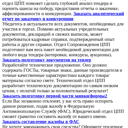
отдел ЦПП поможет сделать глубокий анализ тендера и
оценить шансы на победу, предоставив отчеты о заказчике,
аффилированности и конкуренции.
Заказать аналитический
отчет по заказчику и конкуренции
Убедитесь в актуальности всех документов, необходимых для
участия в торгах. Помимо актуальных учредительных
документов, деклараций и свежих выписок, может
потребоваться кадровые справки, подтвержденный опыт
работы и другие справки. Отдел Сопровождения ЦПП
подготовит вам весь пакет необходимой документации для
любого вида тендера (котировки, конкурсы, аукционы).
Заказать подготовку документов на тендер
Разработайте техническое предложение. Оно должно
содержать ГОСТы, товарные знаки, данные производителя и
точные качественные характеристики каждого товара/
материалы согласно смете. Технический отдел ЦПП
разработает техническую документацию по самым низким
ценам, с оплатой только за положительный результат!
Заказать подготовку первой части заявки/формы2
Если Вас незаконно отклонят, у вас есть право оспорить
данное решение, подав жалобу в Федеральную
Антимонопольную Службу (ФАС). Юридический отдел ЦПП
сможет грамотно составить жалобу от вашего имени.
Заказать составление жалобы в ФАС
Не хотите замораживать свои средства? Оформите тендерное