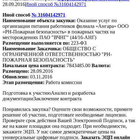
28.09.2016
Иной способ №31604142971
Иной способ
№
31604142971
Наименование объекта закупки:
Оказание услуг по
организации питания работников филиала «Ангара» ООО
«РН-Пожарная безопасность» в пожарных частях на
месторождениях ПАО "
ВЧНГ
" (44/16-АНГ)
Размещение выполняется по:
223-ФЗ
Наименование Заказчика:
ОБЩЕСТВО С
ОГРАНИЧЕННОЙ ОТВЕТСТВЕННОСТЬЮ "РН-
ПОЖАРНАЯ БЕЗОПАСНОСТЬ"
Начальная цена контракта:
7843485.00
Валюта:
Размещено:
28.09.2016
Обновлено:
03.11.2016
Этап размещения:
Работа комиссии
Подготовка к участию
Анализ и разработка
документации
Заключение контракта
Понравилась закупка? Оцените свои возможности, примите
решение об участии, подготовьте необходимые лицензии.
Проверьте срок действия Вашей Электронной Подписи, а так
же на какие площадки она подходит. При необходимости,
закажите ЭЦП. У нас самое демократичные цены на
универсальные цифровые подписи.
Заказать ЭЦП онлайн