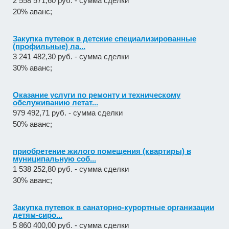
2 558 571,60 руб. - сумма сделки
20% аванс;
Закупка путевок в детские специализированные
(профильные) ла...
3 241 482,30 руб. - сумма сделки
30% аванс;
Оказание услуги по ремонту и техническому
обслуживанию летат...
979 492,71 руб. - сумма сделки
50% аванс;
приобретение жилого помещения (квартиры) в
муниципальную соб...
1 538 252,80 руб. - сумма сделки
30% аванс;
Закупка путевок в санаторно-курортные организации
детям-сиро...
5 860 400,00 руб. - сумма сделки