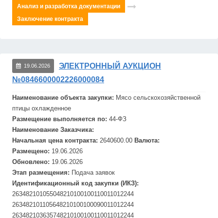
Анализ и разработка документации
Заключение контракта
ЭЛЕКТРОННЫЙ АУКЦИОН
19.06.2026
№0846600002226000084
Наименование объекта закупки:
Мясо сельскохозяйственной
птицы охлажденное
Размещение выполняется по:
44-ФЗ
Наименование Заказчика:
Начальная цена контракта:
2640600.00
Валюта:
Размещено:
19.06.2026
Обновлено:
19.06.2026
Этап размещения:
Подача заявок
Идентификационный код закупки (ИКЗ):
263482101055048210100100110011012244
263482101105648210100100090011012244
263482103635748210100100110011012244