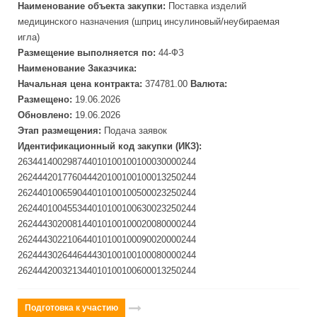
Наименование объекта закупки:
Поставка изделий
медицинского назначения (шприц инсулиновый/неубираемая
игла)
Размещение выполняется по:
44-ФЗ
Наименование Заказчика:
Начальная цена контракта:
374781.00
Валюта:
Размещено:
19.06.2026
Обновлено:
19.06.2026
Этап размещения:
Подача заявок
Идентификационный код закупки (ИКЗ):
263441400298744010100100100030000244
262444201776044420100100100013250244
262440100659044010100100500023250244
262440100455344010100100630023250244
262444302008144010100100020080000244
262444302210644010100100090020000244
262444302644644430100100100080000244
262444200321344010100100600013250244
Подготовка к участию