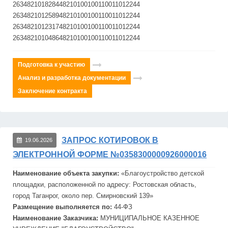
263482101828448210100100110011012244
263482101258948210100100110011012244
263482101231748210100100110011012244
263482101048648210100100110011012244
Подготовка к участию
Анализ и разработка документации
Заключение контракта
ЗАПРОС КОТИРОВОК В
19.06.2026
ЭЛЕКТРОННОЙ ФОРМЕ №0358300000926000016
Наименование объекта закупки:
«Благоустройство
детск
ой
площадки, расположенной по адресу: Ростовская область,
город Таганрог, около пер. С
мир
новский 139»
Размещение выполняется по:
44-ФЗ
Наименование Заказчика:
МУНИЦИПАЛЬНОЕ КАЗЕННОЕ