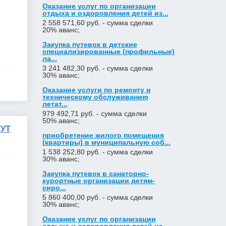
Оказание услуг по организации
отдыха и оздоровления детей из...
2 558 571,60 руб. - сумма сделки
20% аванс;
Закупка путевок в детские
специализированные (профильные)
ла...
3 241 482,30 руб. - сумма сделки
30% аванс;
Оказание услуги по ремонту и
техническому обслуживанию
летат...
979 492,71 руб. - сумма сделки
50% аванс;
УТ
приобретение жилого помещения
(квартиры) в муниципальную соб...
1 538 252,80 руб. - сумма сделки
30% аванс;
Закупка путевок в санаторно-
курортные организации детям-
сиро...
5 860 400,00 руб. - сумма сделки
30% аванс;
Оказание услуг по организации