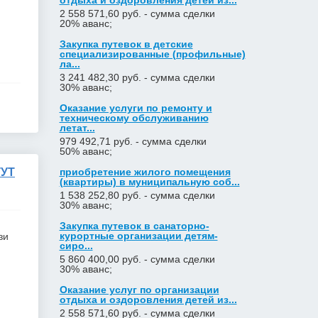
отдыха и оздоровления детей из...
2 558 571,60 руб. - сумма сделки
20% аванс;
Закупка путевок в детские
специализированные (профильные)
ла...
3 241 482,30 руб. - сумма сделки
30% аванс;
Оказание услуги по ремонту и
техническому обслуживанию
летат...
979 492,71 руб. - сумма сделки
50% аванс;
УТ
приобретение жилого помещения
(квартиры) в муниципальную соб...
1 538 252,80 руб. - сумма сделки
30% аванс;
Закупка путевок в санаторно-
курортные организации детям-
зи
сиро...
5 860 400,00 руб. - сумма сделки
30% аванс;
Оказание услуг по организации
отдыха и оздоровления детей из...
2 558 571,60 руб. - сумма сделки