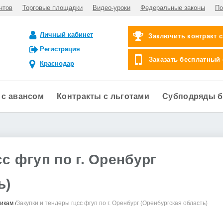
нтов
Торговые площадки
Видео-уроки
Федеральные законы
По
Личный кабинет
Заключить контракт 
Регистрация
Заказать бесплатный
Краснодар
 с авансом
Контракты с льготами
Субподряды б
с фгуп по г. Оренбург
ь)
чикам
Закупки и тендеры гцсс фгуп по г. Оренбург (Оренбургская область)