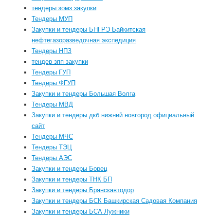
тендеры зомз закупки
Тендеры МУП
Закупки и тендеры БНГРЭ Байкитская
нефтегазоразведочная экспедиция
Тендеры НПЗ
тендер зпп закупки
Тендеры ГУП
Тендеры ФГУП
Закупки и тендеры Большая Волга
Тендеры МВД
Закупки и тендеры дкб нижний новгород официальный
сайт
Тендеры МЧС
Тендеры ТЭЦ
Тендеры АЭС
Закупки и тендеры Борец
Закупки и тендеры ТНК БП
Закупки и тендеры Брянскавтодор
Закупки и тендеры БСК Башкирская Садовая Компания
Закупки и тендеры БСА Лужники