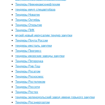
Тендеры Нижнекамскнефтехим
тендеры емуп спецавтобаза
Тендеры Новатек
Тендеры Октябрь
Тендеры Открытие
Тендеры ПИК
музей новый иерусалим тендер закупки
Тендеры Почта России
тендеры ижсталь закупки
Тендеры Прогресс
тендеры ижорские заводы закупки
Тендеры Пятерочка
Тендеры Рив Гош
Тендеры Росатом
Тендеры Роскосмос
Тендеры Ростелеком
Тендеры Россети
Тендеры Ростех
тендеры зеленодольский завод имени горького закупки
Тендеры Росэнергоатом