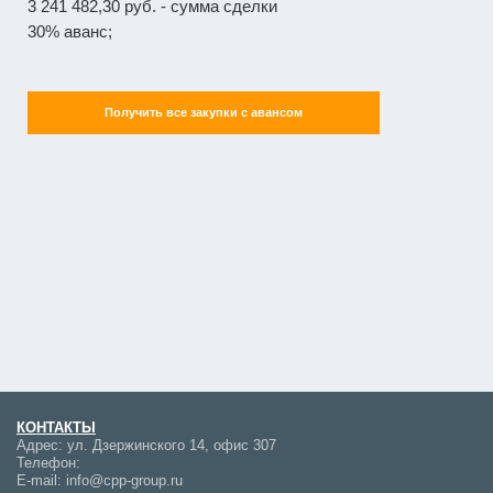
3 241 482,30 руб. - сумма сделки
30% аванс;
Получить все закупки с авансом
КОНТАКТЫ
Адрес:
ул. Дзержинского 14, офис 307
Телефон:
E-mail:
info@cpp-group.ru