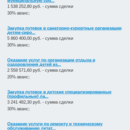
муниципальную соб...
1 538 252,80 руб. - сумма сделки
30% аванс;
Закупка путевок в санаторно-курортные организации
детям-сиро...
5 860 400,00 руб. - сумма сделки
30% аванс;
Оказание услуг по организации отдыха и
оздоровления детей из...
2 558 571,60 руб. - сумма сделки
20% аванс;
Закупка путевок в детские специализированные
(профильные) ла...
3 241 482,30 руб. - сумма сделки
30% аванс;
Оказание услуги по ремонту и техническому
обслуживанию летат...