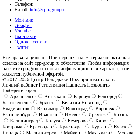
Телефон:
E-mail:
info@cpp-group.ru
Мой мир
Google+
Youtube
Вконтакте
Одноклассники
Twitter
Все права защищены. При перепечатке материалов активная
ссылка на сайт cpp-group.ru обязательна. Любая информация
на сайте cpp-group.ru носит информационный характер, и не
является публичной офертой.
© 2017–2026 Центр Поддержки Предпринимательства
Личный кабинет
Регистрация
Написать
Позвонить
Выберите город
Архангельск
Астрахань
Барнаул
Белгород
Благовещенск
Брянск
Великий Новгород
Владивосток
Владимир
Волгоград
Воронеж
Екатеринбург
Иваново
Ижевск
Иркутск
Казань
Калининград
Калуга
Кемерово
Киров
Кострома
Краснодар
Красноярск
Курган
Курск
Липецк
Магнитогорск
Майкоп
Махачкала
Москва