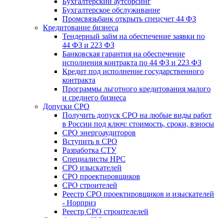
Бухгалтерский аутсорсинг
Бухгалтерское обслуживание
Промсвязьбанк открыть спецсчет 44 ФЗ
Кредитование бизнеса
Тендерный займ на обеспечение заявки по
44 ФЗ и 223 ФЗ
Банковская гарантия на обеспечение
исполнения контракта по 44 ФЗ и 223 ФЗ
Кредит под исполнение государственного
контракта
Программы льготного кредитования малого
и среднего бизнеса
Допуски СРО
Получить допуск СРО на любые виды работ
в России под ключ: стоимость, сроки, взносы
СРО энергоаудиторов
Вступить в СРО
Разработка СТУ
Специалисты НРС
СРО изыскателей
СРО проектировщиков
СРО строителей
Реестр СРО проектировщиков и изыскателей
- Норприз
Реестр СРО строителелей