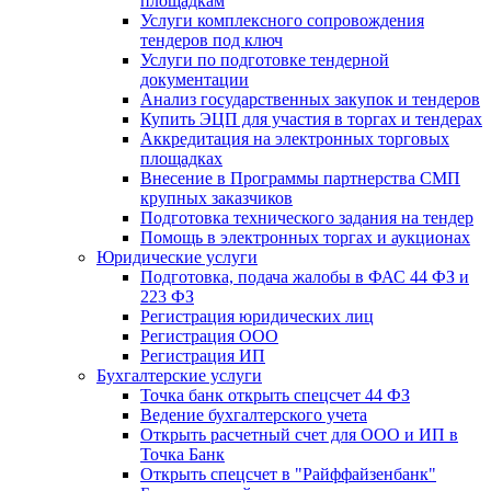
площадкам
Услуги комплексного сопровождения
тендеров под ключ
Услуги по подготовке тендерной
документации
Анализ государственных закупок и тендеров
Купить ЭЦП для участия в торгах и тендерах
Аккредитация на электронных торговых
площадках
Внесение в Программы партнерства СМП
крупных заказчиков
Подготовка технического задания на тендер
Помощь в электронных торгах и аукционах
Юридические услуги
Подготовка, подача жалобы в ФАС 44 ФЗ и
223 ФЗ
Регистрация юридических лиц
Регистрация ООО
Регистрация ИП
Бухгалтерские услуги
Точка банк открыть спецсчет 44 ФЗ
Ведение бухгалтерского учета
Открыть расчетный счет для ООО и ИП в
Точка Банк
Открыть спецсчет в "Райффайзенбанк"