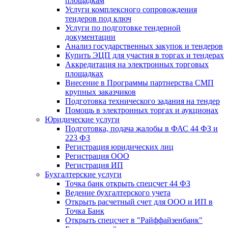
площадкам
Услуги комплексного сопровождения
тендеров под ключ
Услуги по подготовке тендерной
документации
Анализ государственных закупок и тендеров
Купить ЭЦП для участия в торгах и тендерах
Аккредитация на электронных торговых
площадках
Внесение в Программы партнерства СМП
крупных заказчиков
Подготовка технического задания на тендер
Помощь в электронных торгах и аукционах
Юридические услуги
Подготовка, подача жалобы в ФАС 44 ФЗ и
223 ФЗ
Регистрация юридических лиц
Регистрация ООО
Регистрация ИП
Бухгалтерские услуги
Точка банк открыть спецсчет 44 ФЗ
Ведение бухгалтерского учета
Открыть расчетный счет для ООО и ИП в
Точка Банк
Открыть спецсчет в "Райффайзенбанк"