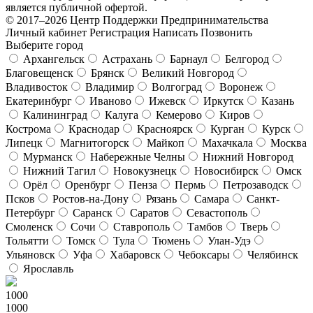
является публичной офертой.
© 2017–2026 Центр Поддержки Предпринимательства
Личный кабинет
Регистрация
Написать
Позвонить
Выберите город
Архангельск
Астрахань
Барнаул
Белгород
Благовещенск
Брянск
Великий Новгород
Владивосток
Владимир
Волгоград
Воронеж
Екатеринбург
Иваново
Ижевск
Иркутск
Казань
Калининград
Калуга
Кемерово
Киров
Кострома
Краснодар
Красноярск
Курган
Курск
Липецк
Магнитогорск
Майкоп
Махачкала
Москва
Мурманск
Набережные Челны
Нижний Новгород
Нижний Тагил
Новокузнецк
Новосибирск
Омск
Орёл
Оренбург
Пенза
Пермь
Петрозаводск
Псков
Ростов-на-Дону
Рязань
Самара
Санкт-
Петербург
Саранск
Саратов
Севастополь
Смоленск
Сочи
Ставрополь
Тамбов
Тверь
Тольятти
Томск
Тула
Тюмень
Улан-Удэ
Ульяновск
Уфа
Хабаровск
Чебоксары
Челябинск
Ярославль
1000
1000