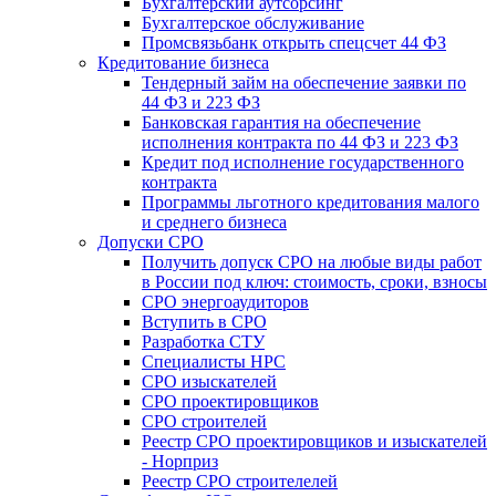
Бухгалтерский аутсорсинг
Бухгалтерское обслуживание
Промсвязьбанк открыть спецсчет 44 ФЗ
Кредитование бизнеса
Тендерный займ на обеспечение заявки по
44 ФЗ и 223 ФЗ
Банковская гарантия на обеспечение
исполнения контракта по 44 ФЗ и 223 ФЗ
Кредит под исполнение государственного
контракта
Программы льготного кредитования малого
и среднего бизнеса
Допуски СРО
Получить допуск СРО на любые виды работ
в России под ключ: стоимость, сроки, взносы
СРО энергоаудиторов
Вступить в СРО
Разработка СТУ
Специалисты НРС
СРО изыскателей
СРО проектировщиков
СРО строителей
Реестр СРО проектировщиков и изыскателей
- Норприз
Реестр СРО строителелей