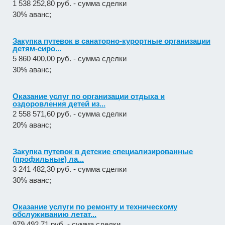
1 538 252,80 руб. - сумма сделки
30% аванс;
Закупка путевок в санаторно-курортные организации
детям-сиро...
5 860 400,00 руб. - сумма сделки
30% аванс;
Оказание услуг по организации отдыха и
оздоровления детей из...
2 558 571,60 руб. - сумма сделки
20% аванс;
Закупка путевок в детские специализированные
(профильные) ла...
3 241 482,30 руб. - сумма сделки
30% аванс;
Оказание услуги по ремонту и техническому
обслуживанию летат...
979 492,71 руб. - сумма сделки