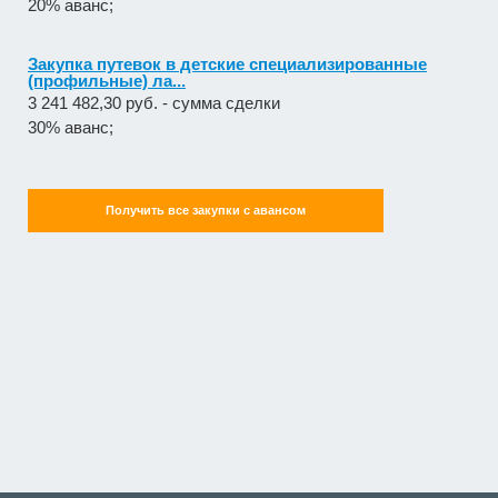
20% аванс;
Закупка путевок в детские специализированные
(профильные) ла...
3 241 482,30 руб. - сумма сделки
30% аванс;
Получить все закупки с авансом