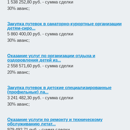
1 538 252,80 руб. - сумма сделки
30% аванс;
Закупка путевок в санаторно-курортные организации
детям-сиро...
5 860 400,00 руб. - сумма сделки
30% аванс;
Оказание услуг по организации отдыха и
оздоровления детей из...
2 558 571,60 руб. - сумма сделки
20% аванс;
Закупка путевок в детские специализированные
(профильные) ла...
3 241 482,30 руб. - сумма сделки
30% аванс;
Оказание услуги по ремонту и техническому
обслуживанию летат...
979 492,71 руб. - сумма сделки