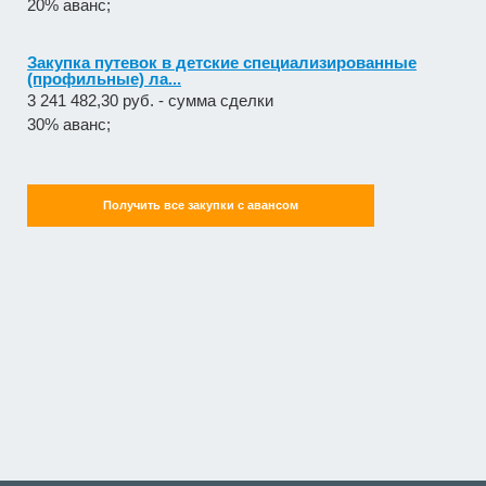
20% аванс;
Закупка путевок в детские специализированные
(профильные) ла...
3 241 482,30 руб. - сумма сделки
30% аванс;
Получить все закупки с авансом