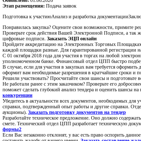
Обновлено:
01.06.2026
Этап размещения:
Подача заявок
Подготовка к участию
Анализ и разработка документации
Заклю
Понравилась закупка? Оцените свои возможности, примите реш
Проверьте срок действия Вашей Электронной Подписи, а так ж
цифровые подписи.
Заказать ЭЦП онлайн
Пройдите аккредитацию на Электронных Торговых Площадках. 
каждой площадки разные. Для гарантированной регистрации на
С 01 октября 2018 года для участия в торгах на любой электр
уполномоченном банке. Финансовый отдел ЦПП быстро подбер
В случае, если для участия в закупках вам требуется оформит
оформит вам необходимые разрешения в кратчайшие сроки и п
Решили участвовать? Просчитайте свои шансы и подготовьте в
Не работали ранее с этим заказчиком? Проверьте его добросов
поможет сделать глубокий анализ тендера и оценить шансы на 
конкуренции
Убедитесь в актуальности всех документов, необходимых для 
справки, подтвержденный опыт работы и другие справки. Отд
аукционы).
Заказать подготовку документов на тендер
Разработайте техническое предложение. Оно должно содержать
смете. Технический отдел ЦПП разработает техническую докум
формы2
Если Вас незаконно отклонят, у вас есть право оспорить да
составить жалобу от вашего имени.
Заказать составление жа