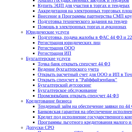
Анализ государственных закупок и тендеров
Купить ЭЦП для участия в торгах и тендерах
Аккредитация на электронных торговых пло
Внесение в Программы партнерства СМП кру
Подготовка технического задания на тендер
Помощь в электронных торгах и аукционах
Юридические услуги
Подготовка, подача жалобы в ФАС 44 ФЗ и 2
Регистрация юридических лиц
Регистрация ООО
Регистрация ИП
Бухгалтерские услуги
Точка банк открыть спецсчет 44 ФЗ
Ведение бухгалтерского учета
Открыть расчетный счет для ООО и ИП в Точ
Открыть спецсчет в "Райффайзенбанк"
Бухгалтерский аутсорсинг
Бухгалтерское обслуживание
Промсвязьбанк открыть спецсчет 44 ФЗ
Кредитование бизнеса
Тендерный займ на обеспечение заявки по 44
Банковская гарантия на обеспечение исполнен
Кредит под исполнение государственного кон
Программы льготного кредитования малого и 
Допуски СРО