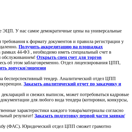
те ЭЦП. У нас самое демократичные цены на универсальные
 требования к формату документов и правила регистрации у
удаленно.
Получить аккредитацию на площадках
в рамках 44-ФЗ , необходимо иметь специальный счет в
м обслуживанием!
Открыть спец счет для торгов
тесь об этом заблаговременно. Отдел лицензирования ЦПП,
ть допуски/лицензии
я на бесперспективный тендер. Аналитический отдел ЦПП
онкуренции.
Заказать аналитический отчет по заказчику и
, деклараций и свежих выписок, может потребоваться кадровые
документации для любого вида тендера (котировки, конкурсы,
твенные характеристики каждого товара/материалы согласно
льный результат!
Заказать подготовку первой части заявки/
лужбу (ФАС). Юридический отдел ЦПП сможет грамотно