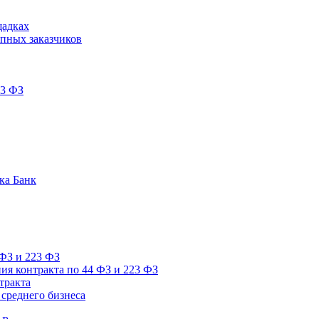
щадках
пных заказчиков
23 ФЗ
ка Банк
 ФЗ и 223 ФЗ
ия контракта по 44 ФЗ и 223 ФЗ
тракта
среднего бизнеса