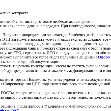
чение контракта
ение об участии, подготовьте необходимые лицензии.
е на какие площадки она подходит. При необходимости, закажи
Получение аккредитации занимает до 5 рабочих дней, при этом
 ЭТП вы можете заказать услугу и наши эксперты сделают все 
онной торговой площадке, утвержденной для проведения закупок 
ет подходящий банк и поможет открыть спец счет с бесплатны
ь допуски СРО, сертификаты ИСО или другие лицензии, позаботь
оможет выполнить все условия для получения лицензий!
Оформи
есь пакет тендерной документации.
естность и уровень конкуренции, чтобы не тратить силы и врем
победу, предоставив отчеты о заказчике, аффилированности и к
участия в торгах. Помимо актуальных учредительных документов
ел Сопровождения ЦПП подготовит вам весь пакет необходимой 
 ГОСТы, товарные знаки, данные производителя и точные качес
ентацию по самым низким ценам, с оплатой только за положите
нное решение, подав жалобу в Федеральную Антимонопольную С
лобы в ФАС