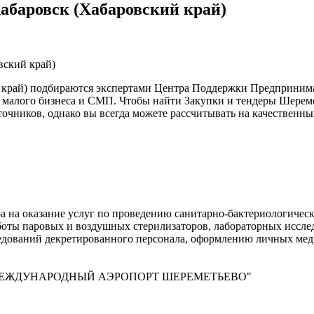
Хабаровск (Хабаровский край)
вский край)
й край) подбираются экспертами Центра Поддержки Предпринима
малого бизнеса и СМП. Чтобы найти Закупки и тендеры Шеремет
очников, однако вы всегда можете рассчитывать на качественн
ра на оказание услуг по проведению санитарно-бактериологичес
аботы паровых и воздушных стерилизаторов, лабораторных иссл
дований декретированного персонала, оформлению личных мед
МЕЖДУНАРОДНЫЙ АЭРОПОРТ
ШЕРЕМЕТЬЕВО"