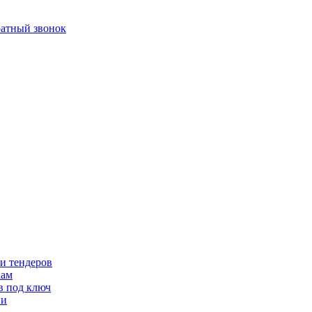
ратный звонок
и тендеров
кам
в под ключ
ии