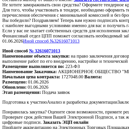
Не хотите замораживать свои средства? Оформите тендерное к
Для того, чтобы участвовать в тендере, необходимо оформит
перечисления обеспечения с минимальной комиссией и без бро
Вы победили? Поздравляем! Теперь вам нужно подписать конт
с наиболее выгодными условиями именно для вас и получить 
Если у вас не хватает собственных средств для исполнения зак
Финансовый отдел ЦПП поможет согласовать необходимый займ
01.06.2026
Иной способ №32616071013
Иной способ
№
32616071013
Наименование объекта закупки:
на право заключения догово
выполнение работ по его внедрению, настройке и техническ
Размещение выполняется по:
223-ФЗ
Наименование Заказчика:
АКЦИОНЕРНОЕ ОБЩЕСТВО "
Начальная цена контракта:
1727048.00
Валюта:
Размещено:
01.06.2026
Обновлено:
01.06.2026
Этап размещения:
Подача заявок
Подготовка к участию
Анализ и разработка документации
Заклю
Понравилась закупка? Оцените свои возможности, примите реш
Проверьте срок действия Вашей Электронной Подписи, а так ж
цифровые подписи.
Заказать ЭЦП онлайн
Пройдите аккредитацию на Электронных Торговых Площадках. 