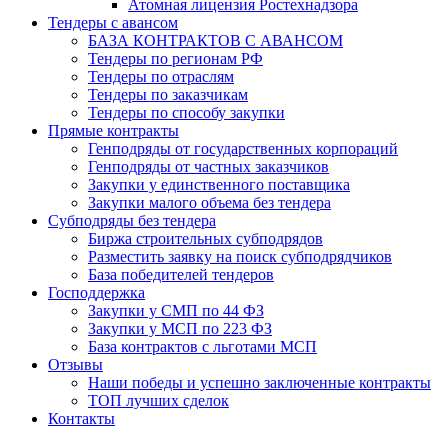
Атомная лицензия Ростехнадзора
Тендеры с авансом
БАЗА КОНТРАКТОВ С АВАНСОМ
Тендеры по регионам РФ
Тендеры по отраслям
Тендеры по заказчикам
Тендеры по способу закупки
Прямые контракты
Генподряды от государственных корпораций
Генподряды от частных заказчиков
Закупки у единственного поставщика
Закупки малого объема без тендера
Субподряды без тендера
Биржа строительных субподрядов
Разместить заявку на поиск субподрядчиков
База победителей тендеров
Господдержка
Закупки у СМП по 44 ФЗ
Закупки у МСП по 223 ФЗ
База контрактов с льготами МСП
Отзывы
Наши победы и успешно заключенные контракты
ТОП лучших сделок
Контакты