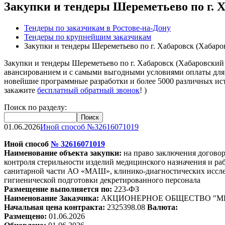
Закупки и тендеры Шереметьево по г. 
Тендеры по заказчикам в Ростове-на-Дону
Тендеры по крупнейшим заказчикам
Закупки и тендеры Шереметьево по г. Хабаровск (Хабаро
Закупки и тендеры Шереметьево по г. Хабаровск (Хабаровски
авансированием и с самыми выгодными условиями оплаты для 
новейшие программные разработки и более 5000 различных ист
закажите
бесплатный обратный звонок
! )
Поиск по разделу:
01.06.2026
Иной способ №32616071019
Иной способ
№
32616071019
Наименование объекта закупки:
на право заключения догово
контроля стерильности изделий медицинского назначения и р
санитарной части АО «МАШ», клинико-диагностических иссле
гигиенической подготовки декретированного персонала
Размещение выполняется по:
223-ФЗ
Наименование Заказчика:
АКЦИОНЕРНОЕ ОБЩЕСТВО "
Начальная цена контракта:
2325398.08
Валюта:
Размещено:
01.06.2026