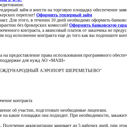
редитование.
ь тендерный займ и внести на торговую площадку обеспечение 
керских переплат!
Оформить тендерный займ
ракт. Для этого, в течении 10 дней необходимо оформить банк
гарантию без брокерских комиссий!
Оформить банковскую гар
люченного контракта, а авансовый платеж от заказчика не преду
 под исполнение контракта еще до того как вы подпишите кон
ра на предоставление права использования программного обеспе
ой поддержке для нужд АО «МАШ»
МЕЖДУНАРОДНЫЙ АЭРОПОРТ
ШЕРЕМЕТЬЕВО"
чение контракта
ение об участии, подготовьте необходимые лицензии.
е на какие площадки она подходит. При необходимости, закажи
Получение аккредитации занимает до 5 рабочих дней, при этом