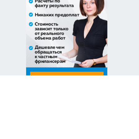
приобретение жилого помещения
(квартиры) в муниципальную соб...
1 538 252,80 руб. - сумма сделки
30% аванс;
Закупка путевок в санаторно-
курортные организации детям-
сиро...
5 860 400,00 руб. - сумма сделки
30% аванс;
Оказание услуг по организации
отдыха и оздоровления детей из...
2 558 571,60 руб. - сумма сделки
20% аванс;
Закупка путевок в детские
специализированные
(профильные) ла...
3 241 482,30 руб. - сумма сделки
30% аванс;
Оказание услуги по ремонту и
техническому обслуживанию
летат...
979 492,71 руб. - сумма сделки