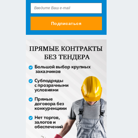
Подписаться
Оказание услуги по ремонту и
техническому обслуживанию
летат...
979 492,71 руб. - сумма сделки
50% аванс;
приобретение жилого помещения
(квартиры) в муниципальную соб...
1 538 252,80 руб. - сумма сделки
30% аванс;
Закупка путевок в санаторно-
курортные организации детям-
сиро...
5 860 400,00 руб. - сумма сделки
30% аванс;
Оказание услуг по организации
отдыха и оздоровления детей из...
2 558 571,60 руб. - сумма сделки
20% аванс;