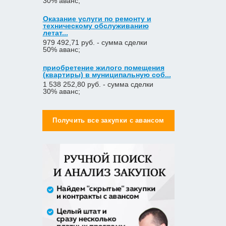
Оказание услуги по ремонту и
техническому обслуживанию
летат...
979 492,71 руб. - сумма сделки
50% аванс;
приобретение жилого помещения
(квартиры) в муниципальную соб...
1 538 252,80 руб. - сумма сделки
30% аванс;
Закупка путевок в санаторно-
курортные организации детям-
сиро...
Получить все закупки с авансом
5 860 400,00 руб. - сумма сделки
30% аванс;
Оказание услуг по организации
отдыха и оздоровления детей из...
2 558 571,60 руб. - сумма сделки
20% аванс;
Закупка путевок в детские
специализированные
(профильные) ла...
3 241 482,30 руб. - сумма сделки
30% аванс;