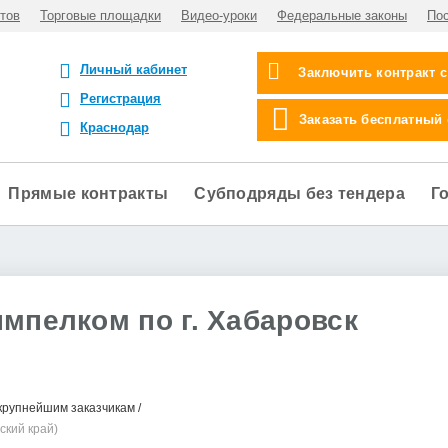
тов
Торговые площадки
Видео-уроки
Федеральные законы
По
Личный кабинет
Заключить контракт 
Регистрация
Заказать бесплатный
Краснодар
Прямые контракты
Субподряды без тендера
Г
мпелком по г. Хабаровск
крупнейшим заказчикам
ский край)