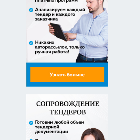
Оказание услуги по ремонту и
техническому обслуживанию
летат...
979 492,71 руб. - сумма сделки
50% аванс;
приобретение жилого помещения
(квартиры) в муниципальную соб...
1 538 252,80 руб. - сумма сделки
30% аванс;
Закупка путевок в санаторно-
курортные организации детям-
сиро...
5 860 400,00 руб. - сумма сделки
30% аванс;
Оказание услуг по организации
отдыха и оздоровления детей из...
2 558 571,60 руб. - сумма сделки
20% аванс;
Закупка путевок в детские
специализированные
(профильные) ла...
3 241 482,30 руб. - сумма сделки
30% аванс;