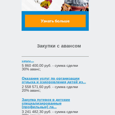
Закупка путевок в детские
специализированные
(профильные) ла...
3 241 482,30 руб. - сумма сделки
30% аванс;
приобретение жилого помещения
(квартиры) в муниципальную соб...
1 538 252,80 руб. - сумма сделки
30% аванс;
Закупки с авансом
Закупка путевок в санаторно-
курортные организации детям-
сиро...
5 860 400,00 руб. - сумма сделки
30% аванс;
Оказание услуг по организации
отдыха и оздоровления детей из...
2 558 571,60 руб. - сумма сделки
20% аванс;
Закупка путевок в детские
специализированные
(профильные) ла...
3 241 482,30 руб. - сумма сделки
30% аванс;