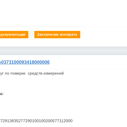
 документации
Заключение контракта
373100093418000006
уг по поверке средств измерений
а:
772913835277290100100200577112000