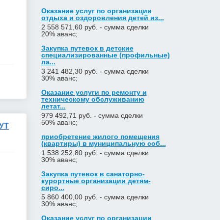
Оказание услуг по организации
отдыха и оздоровления детей из...
2 558 571,60 руб. - сумма сделки
20% аванс;
Закупка путевок в детские
специализированные (профильные)
ла...
3 241 482,30 руб. - сумма сделки
30% аванс;
Оказание услуги по ремонту и
техническому обслуживанию
летат...
979 492,71 руб. - сумма сделки
50% аванс;
УТ
приобретение жилого помещения
(квартиры) в муниципальную соб...
1 538 252,80 руб. - сумма сделки
30% аванс;
Закупка путевок в санаторно-
курортные организации детям-
сиро...
5 860 400,00 руб. - сумма сделки
30% аванс;
Оказание услуг по организации