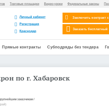
тов
Торговые площадки
Видео-уроки
Федеральные законы
По
Личный кабинет
Заключить контракт 
Регистрация
Заказать бесплатный
Краснодар
Прямые контракты
Субподряды без тендера
Г
рон по г. Хабаровск
крупнейшим заказчикам
край)