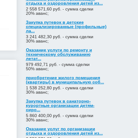
отдыха и оздоровления детей из...
2 558 571,60 руб. - сумма сделки
20% аванс;
Закупка путевок в детские
специализированные (профильные)
ла...
3 241 482,30 руб. - сумма сделки
30% аванс;
Оказание услуги по ремонту и
техническому обслуживанию
летат...
979 492,71 руб. - сумма сделки
50% аванс;
приобретение жилого помещения
(квартиры) в муниципальную соб...
1 538 252,80 руб. - сумма сделки
30% аванс;
Закупка путевок в санаторно-
курортные организации детям-
сиро...
5 860 400,00 руб. - сумма сделки
30% аванс;
Оказание услуг по организации
отдыха и оздоровления детей из...