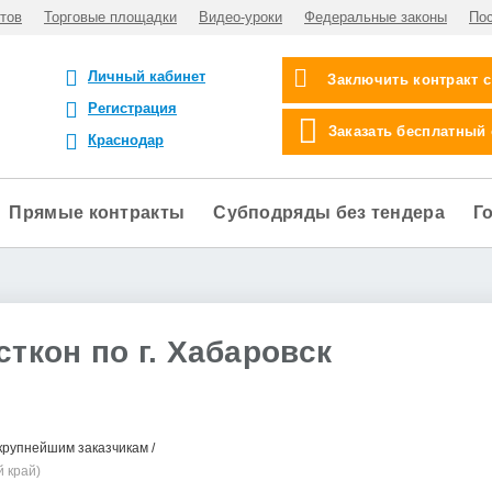
тов
Торговые площадки
Видео-уроки
Федеральные законы
По
Личный кабинет
Заключить контракт 
Регистрация
Заказать бесплатный
Краснодар
Прямые контракты
Субподряды без тендера
Г
ткон по г. Хабаровск
крупнейшим заказчикам
й край)