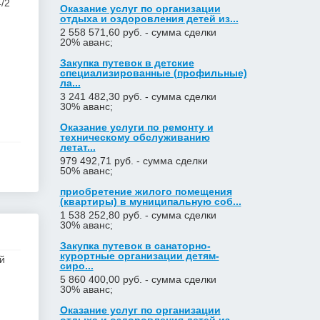
/2
Оказание услуг по организации
отдыха и оздоровления детей из...
2 558 571,60 руб. - сумма сделки
20% аванс;
Закупка путевок в детские
специализированные (профильные)
ла...
3 241 482,30 руб. - сумма сделки
30% аванс;
Оказание услуги по ремонту и
техническому обслуживанию
летат...
979 492,71 руб. - сумма сделки
50% аванс;
приобретение жилого помещения
(квартиры) в муниципальную соб...
1 538 252,80 руб. - сумма сделки
30% аванс;
Закупка путевок в санаторно-
курортные организации детям-
й
сиро...
5 860 400,00 руб. - сумма сделки
30% аванс;
Оказание услуг по организации