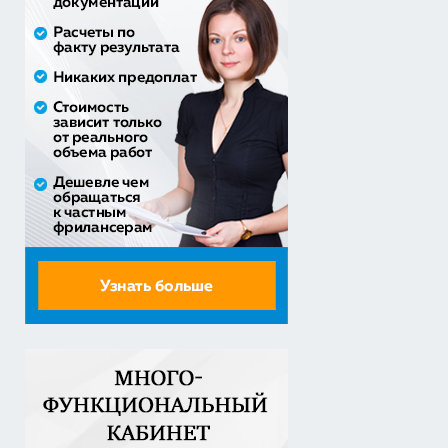
приобретение жилого помещения (квартиры) в
муниципальную соб...
1 538 252,80 руб. - сумма сделки
30% аванс;
Закупка путевок в санаторно-курортные организации
детям-сиро...
5 860 400,00 руб. - сумма сделки
30% аванс;
Оказание услуг по организации отдыха и
оздоровления детей из...
2 558 571,60 руб. - сумма сделки
20% аванс;
Закупка путевок в детские специализированные
(профильные) ла...
3 241 482,30 руб. - сумма сделки
30% аванс;