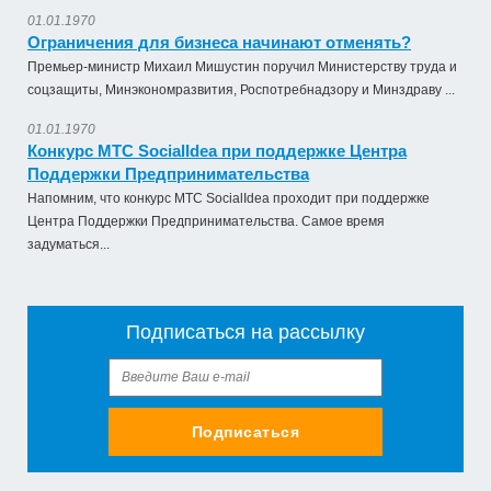
01.01.1970
Ограничения для бизнеса начинают отменять?
Премьер-министр Михаил Мишустин поручил Министерству труда и
соцзащиты, Минэкономразвития, Роспотребнадзору и Минздраву ...
01.01.1970
Конкурс МТС SocialIdea при поддержке Центра
Оказание услуги по ремонту и техническому
Поддержки Предпринимательства
обслуживанию летат...
Напомним, что конкурс МТС SocialIdea проходит при поддержке
979 492,71 руб. - сумма сделки
Центра Поддержки Предпринимательства. Самое время
50% аванс;
задуматься...
приобретение жилого помещения (квартиры) в
муниципальную соб...
1 538 252,80 руб. - сумма сделки
Подписаться на рассылку
30% аванс;
Закупка путевок в санаторно-курортные организации
детям-сиро...
Подписаться
5 860 400,00 руб. - сумма сделки
30% аванс;