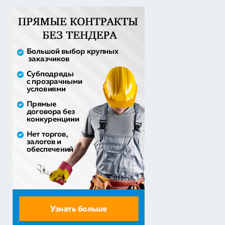
Оказание услуг по организации отдыха и
оздоровления детей из...
2 558 571,60 руб. - сумма сделки
20% аванс;
Закупка путевок в детские специализированные
(профильные) ла...
3 241 482,30 руб. - сумма сделки
30% аванс;
приобретение жилого помещения (квартиры) в
муниципальную соб...
1 538 252,80 руб. - сумма сделки
30% аванс;
Закупка путевок в санаторно-курортные организации
детям-сиро...
5 860 400,00 руб. - сумма сделки
30% аванс;