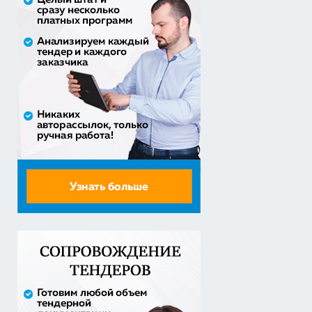
приобретение жилого помещения (квартиры) в
муниципальную соб...
1 538 252,80 руб. - сумма сделки
30% аванс;
Закупка путевок в санаторно-курортные организации
детям-сиро...
5 860 400,00 руб. - сумма сделки
30% аванс;
Оказание услуг по организации отдыха и
оздоровления детей из...
2 558 571,60 руб. - сумма сделки
20% аванс;
Закупка путевок в детские специализированные
(профильные) ла...
3 241 482,30 руб. - сумма сделки
30% аванс;