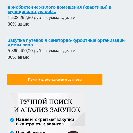
Закупка путевок в санаторно-курортные организации
детям-сиро...
5 860 400,00 руб. - сумма сделки
30% аванс;
Оказание услуг по организации отдыха и
оздоровления детей из...
2 558 571,60 руб. - сумма сделки
20% аванс;
Закупка путевок в детские специализированные
Получить все закупки с авансом
(профильные) ла...
3 241 482,30 руб. - сумма сделки
30% аванс;
Оказание услуги по ремонту и техническому
обслуживанию летат...
979 492,71 руб. - сумма сделки
50% аванс;