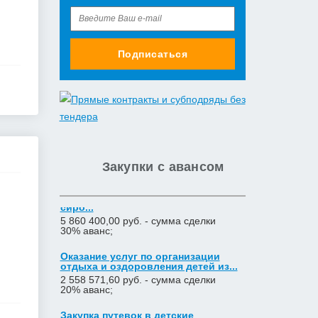
Оказание услуг по организации
отдыха и оздоровления детей из...
2 558 571,60 руб. - сумма сделки
20% аванс;
Подписаться
Закупка путевок в детские
специализированные
(профильные) ла...
3 241 482,30 руб. - сумма сделки
30% аванс;
приобретение жилого помещения
(квартиры) в муниципальную соб...
1 538 252,80 руб. - сумма сделки
30% аванс;
Закупки с авансом
Закупка путевок в санаторно-
курортные организации детям-
сиро...
5 860 400,00 руб. - сумма сделки
30% аванс;
Оказание услуг по организации
отдыха и оздоровления детей из...
2 558 571,60 руб. - сумма сделки
20% аванс;
Закупка путевок в детские