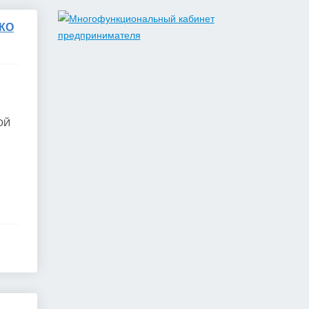
Закупка путевок в детские
специализированные
(профильные) ла...
КО
3 241 482,30 руб. - сумма сделки
30% аванс;
Оказание услуги по ремонту и
техническому обслуживанию
летат...
979 492,71 руб. - сумма сделки
50% аванс;
ОЙ
приобретение жилого помещения
(квартиры) в муниципальную соб...
1 538 252,80 руб. - сумма сделки
30% аванс;
Закупка путевок в санаторно-
курортные организации детям-
сиро...
5 860 400,00 руб. - сумма сделки
30% аванс;
Оказание услуг по организации
отдыха и оздоровления детей из...
2 558 571,60 руб. - сумма сделки
20% аванс;