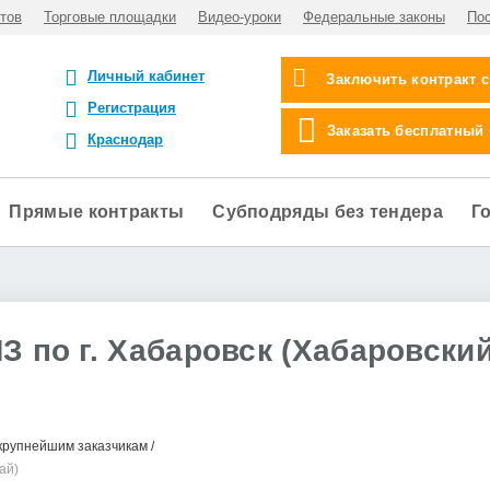
тов
Торговые площадки
Видео-уроки
Федеральные законы
По
Личный кабинет
Заключить контракт 
Регистрация
Заказать бесплатный
Краснодар
Прямые контракты
Субподряды без тендера
Г
З по г. Хабаровск (Хабаровски
крупнейшим заказчикам
ай)