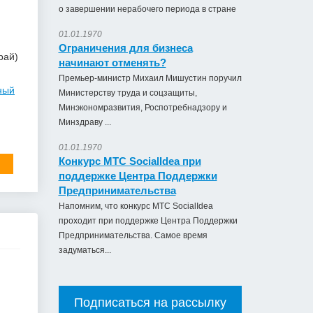
о завершении нерабочего периода в стране
01.01.1970
Ограничения для бизнеса
рай)
начинают отменять?
Премьер-министр Михаил Мишустин поручил
ный
Министерству труда и соцзащиты,
Минэкономразвития, Роспотребнадзору и
Оказание услуги по ремонту и
Минздраву ...
техническому обслуживанию
летат...
01.01.1970
979 492,71 руб. - сумма сделки
Конкурс МТС SocialIdea при
50% аванс;
поддержке Центра Поддержки
приобретение жилого помещения
Предпринимательства
(квартиры) в муниципальную соб...
Напомним, что конкурс МТС SocialIdea
1 538 252,80 руб. - сумма сделки
30% аванс;
проходит при поддержке Центра Поддержки
Предпринимательства. Самое время
Закупка путевок в санаторно-
задуматься...
курортные организации детям-
сиро...
5 860 400,00 руб. - сумма сделки
30% аванс;
Подписаться на рассылку