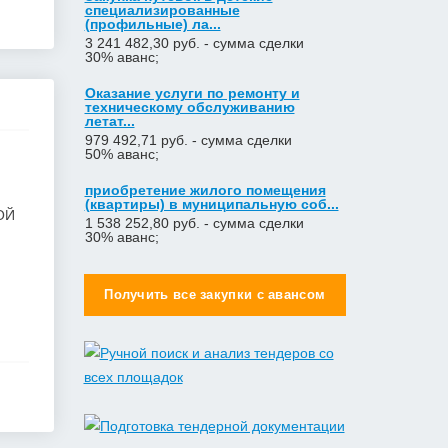
специализированные
(профильные) ла...
3 241 482,30 руб. - сумма сделки
30% аванс;
Оказание услуги по ремонту и
техническому обслуживанию
летат...
979 492,71 руб. - сумма сделки
50% аванс;
приобретение жилого помещения
(квартиры) в муниципальную соб...
ОЙ
1 538 252,80 руб. - сумма сделки
30% аванс;
Закупка путевок в санаторно-
курортные организации детям-
Получить все закупки с авансом
сиро...
5 860 400,00 руб. - сумма сделки
30% аванс;
Оказание услуг по организации
отдыха и оздоровления детей из...
2 558 571,60 руб. - сумма сделки
20% аванс;