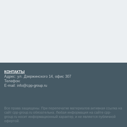
КОНТАКТЫ
Адрес:
ул. Дзержинского 14, офис 307
Телефон:
E-mail:
info@cpp-group.ru
Все права защищены. При перепечатке материалов активная ссылка на
сайт cpp-group.ru обязательна. Любая информация на сайте cpp-
group.ru носит информационный характер, и не является публичной
офертой.