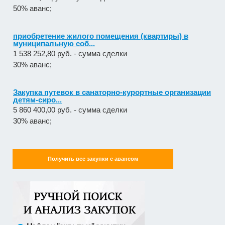
30% аванс;
Закупка путевок в санаторно-курортные организации
детям-сиро...
5 860 400,00 руб. - сумма сделки
30% аванс;
Оказание услуг по организации отдыха и
оздоровления детей из...
2 558 571,60 руб. - сумма сделки
20% аванс;
Закупка путевок в детские специализированные
(профильные) ла...
Получить все закупки с авансом
3 241 482,30 руб. - сумма сделки
30% аванс;
Оказание услуги по ремонту и техническому
обслуживанию летат...
979 492,71 руб. - сумма сделки