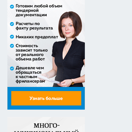
30% аванс;
приобретение жилого помещения (квартиры) в
муниципальную соб...
1 538 252,80 руб. - сумма сделки
30% аванс;
Закупка путевок в санаторно-курортные организации
детям-сиро...
5 860 400,00 руб. - сумма сделки
30% аванс;
Оказание услуг по организации отдыха и
оздоровления детей из...
2 558 571,60 руб. - сумма сделки
20% аванс;
Закупка путевок в детские специализированные
(профильные) ла...
3 241 482,30 руб. - сумма сделки