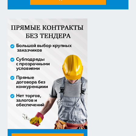
30% аванс;
Оказание услуг по организации отдыха и
оздоровления детей из...
2 558 571,60 руб. - сумма сделки
20% аванс;
Закупка путевок в детские специализированные
(профильные) ла...
3 241 482,30 руб. - сумма сделки
30% аванс;
приобретение жилого помещения (квартиры) в
муниципальную соб...
1 538 252,80 руб. - сумма сделки
30% аванс;
Закупка путевок в санаторно-курортные организации
детям-сиро...
5 860 400,00 руб. - сумма сделки