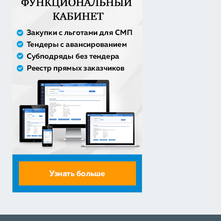
30% аванс;
Оказание услуги по ремонту и техническому
обслуживанию летат...
979 492,71 руб. - сумма сделки
50% аванс;