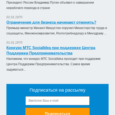
Президент России Владимир Путин объявил о завершении
нерабочего периода в стране
01.01.1970
Ограничения для бизнеса начинают отменять?
Премьер-министр Михаил Мишустин поручил Министерству труда и
соцзащиты, Минэкономразвития, Роспотребнадзору и Минздраву ...
01.01.1970
Оказание услуги по ремонту и техническому
Конкурс МТС SocialIdea при поддержке Центра
обслуживанию летат...
Поддержки Предпринимательства
979 492,71 руб. - сумма сделки
Напомним, что конкурс МТС SocialIdea проходит при поддержке
50% аванс;
Центра Поддержки Предпринимательства. Самое время
задуматься...
приобретение жилого помещения (квартиры) в
муниципальную соб...
1 538 252,80 руб. - сумма сделки
Подписаться на рассылку
30% аванс;
Закупка путевок в санаторно-курортные организации
детям-сиро...
Подписаться
5 860 400,00 руб. - сумма сделки