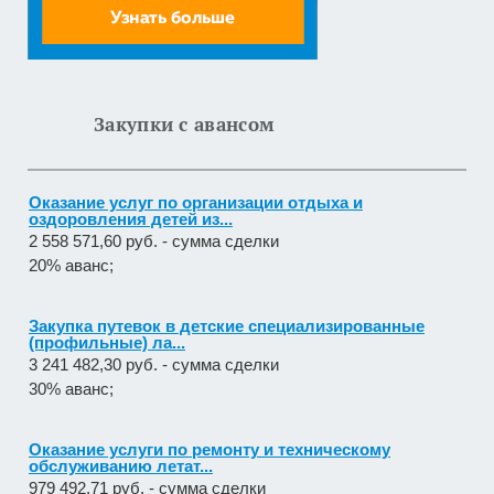
30% аванс;
Оказание услуг по организации отдыха и
оздоровления детей из...
2 558 571,60 руб. - сумма сделки
Закупки с авансом
20% аванс;
Закупка путевок в детские специализированные
(профильные) ла...
3 241 482,30 руб. - сумма сделки
30% аванс;
Оказание услуги по ремонту и техническому
обслуживанию летат...
979 492,71 руб. - сумма сделки
50% аванс;
приобретение жилого помещения (квартиры) в
муниципальную соб...
1 538 252,80 руб. - сумма сделки