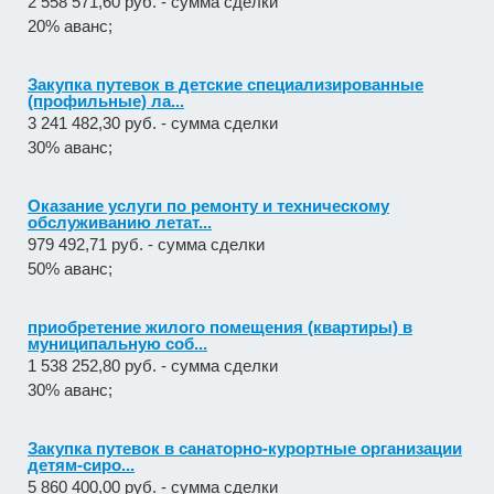
2 558 571,60 руб. - сумма сделки
20% аванс;
Закупка путевок в детские специализированные
(профильные) ла...
3 241 482,30 руб. - сумма сделки
30% аванс;
Оказание услуги по ремонту и техническому
обслуживанию летат...
979 492,71 руб. - сумма сделки
50% аванс;
приобретение жилого помещения (квартиры) в
муниципальную соб...
1 538 252,80 руб. - сумма сделки
30% аванс;
Закупка путевок в санаторно-курортные организации
детям-сиро...
5 860 400,00 руб. - сумма сделки