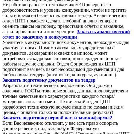
Не работали ранее с этим заказчиком? Проверьте его
добросовестность и уровень конкуренции, чтобы не тратить
силы и время на бесперспективный тендер. Аналитический
отдел ЦПП поможет сделать глубокий анализ тендера и
оценить шансы на победу, предоставив отчеты о заказчике,
аффилированности и конкуренции.
Заказать аналитический
отчет по заказчику и конкуренции
Убедитесь в актуальности всех документов, необходимых для
участия в торгах. Помимо актуальных учредительных
документов, деклараций и свежих выписок, может
потребоваться кадровые справки, подтвержденный опыт
работы и другие справки. Отдел Сопровождения ЦПП
подготовит вам весь пакет необходимой документации для
любого вида тендера (котировки, конкурсы, аукционы).
Заказать подготовку документов на тендер
Разработайте техническое предложение. Оно должно
содержать ГОСТы, товарные знаки, данные производителя и
точные качественные характеристики каждого товара/
материалы согласно смете. Технический отдел ЦПП
разработает техническую документацию по самым низким
ценам, с оплатой только за положительный результат!
Заказать подготовку первой части заявки/формы2
Если Вас незаконно отклонят, у вас есть право оспорить
данное решение, подав жалобу в Федеральную
Антимонопольную Службу (ФАС). Юридический отдел ЦПП