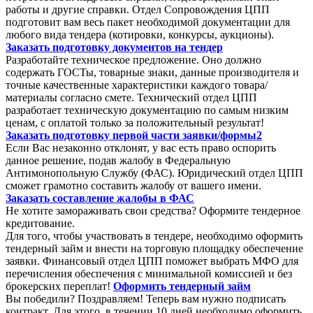
работы и другие справки. Отдел Сопровождения ЦПП
подготовит вам весь пакет необходимой документации для
любого вида тендера (котировки, конкурсы, аукционы).
Заказать подготовку документов на тендер
Разработайте техническое предложение. Оно должно
содержать ГОСТы, товарные знаки, данные производителя и
точные качественные характеристики каждого товара/
материалы согласно смете. Технический отдел ЦПП
разработает техническую документацию по самым низким
ценам, с оплатой только за положительный результат!
Заказать подготовку первой части заявки/формы2
Если Вас незаконно отклонят, у вас есть право оспорить
данное решение, подав жалобу в Федеральную
Антимонопольную Службу (ФАС). Юридический отдел ЦПП
сможет грамотно составить жалобу от вашего имени.
Заказать составление жалобы в ФАС
Не хотите замораживать свои средства? Оформите тендерное
кредитование.
Для того, чтобы участвовать в тендере, необходимо оформить
тендерный займ и внести на торговую площадку обеспечение
заявки. Финансовый отдел ЦПП поможет выбрать МФО для
перечисления обеспечения с минимальной комиссией и без
брокерских переплат!
Оформить тендерный займ
Вы победили? Поздравляем! Теперь вам нужно подписать
контракт. Для этого, в течении 10 дней необходимо оформить