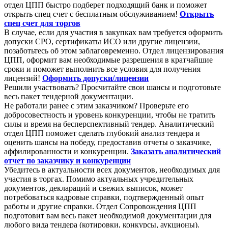
отдел ЦПП быстро подберет подходящий банк и поможет
открыть спец счет с бесплатным обслуживанием!
Открыть
спец счет для торгов
В случае, если для участия в закупках вам требуется оформить
допуски СРО, сертификаты ИСО или другие лицензии,
позаботьтесь об этом заблаговременно. Отдел лицензирования
ЦПП, оформит вам необходимые разрешения в кратчайшие
сроки и поможет выполнить все условия для получения
лицензий!
Оформить допуски/лицензии
Решили участвовать? Просчитайте свои шансы и подготовьте
весь пакет тендерной документации.
Не работали ранее с этим заказчиком? Проверьте его
добросовестность и уровень конкуренции, чтобы не тратить
силы и время на бесперспективный тендер. Аналитический
отдел ЦПП поможет сделать глубокий анализ тендера и
оценить шансы на победу, предоставив отчеты о заказчике,
аффилированности и конкуренции.
Заказать аналитический
отчет по заказчику и конкуренции
Убедитесь в актуальности всех документов, необходимых для
участия в торгах. Помимо актуальных учредительных
документов, деклараций и свежих выписок, может
потребоваться кадровые справки, подтвержденный опыт
работы и другие справки. Отдел Сопровождения ЦПП
подготовит вам весь пакет необходимой документации для
любого вида тендера (котировки, конкурсы, аукционы).