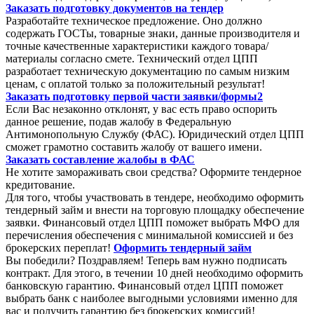
Заказать подготовку документов на тендер
Разработайте техническое предложение. Оно должно
содержать ГОСТы, товарные знаки, данные производителя и
точные качественные характеристики каждого товара/
материалы согласно смете. Технический отдел ЦПП
разработает техническую документацию по самым низким
ценам, с оплатой только за положительный результат!
Заказать подготовку первой части заявки/формы2
Если Вас незаконно отклонят, у вас есть право оспорить
данное решение, подав жалобу в Федеральную
Антимонопольную Службу (ФАС). Юридический отдел ЦПП
сможет грамотно составить жалобу от вашего имени.
Заказать составление жалобы в ФАС
Не хотите замораживать свои средства? Оформите тендерное
кредитование.
Для того, чтобы участвовать в тендере, необходимо оформить
тендерный займ и внести на торговую площадку обеспечение
заявки. Финансовый отдел ЦПП поможет выбрать МФО для
перечисления обеспечения с минимальной комиссией и без
брокерских переплат!
Оформить тендерный займ
Вы победили? Поздравляем! Теперь вам нужно подписать
контракт. Для этого, в течении 10 дней необходимо оформить
банковскую гарантию. Финансовый отдел ЦПП поможет
выбрать банк с наиболее выгодными условиями именно для
вас и получить гарантию без брокерских комиссий!