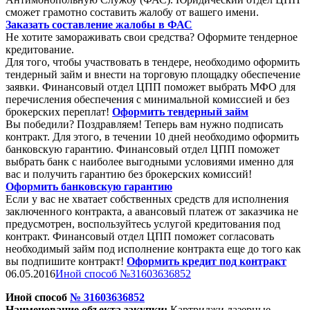
сможет грамотно составить жалобу от вашего имени.
Заказать составление жалобы в ФАС
Не хотите замораживать свои средства? Оформите тендерное
кредитование.
Для того, чтобы участвовать в тендере, необходимо оформить
тендерный займ и внести на торговую площадку обеспечение
заявки. Финансовый отдел ЦПП поможет выбрать МФО для
перечисления обеспечения с минимальной комиссией и без
брокерских переплат!
Оформить тендерный займ
Вы победили? Поздравляем! Теперь вам нужно подписать
контракт. Для этого, в течении 10 дней необходимо оформить
банковскую гарантию. Финансовый отдел ЦПП поможет
выбрать банк с наиболее выгодными условиями именно для
вас и получить гарантию без брокерских комиссий!
Оформить банковскую гарантию
Если у вас не хватает собственных средств для исполнения
заключенного контракта, а авансовый платеж от заказчика не
предусмотрен, воспользуйтесь услугой кредитования под
контракт. Финансовый отдел ЦПП поможет согласовать
необходимый займ под исполнение контракта еще до того как
вы подпишите контракт!
Оформить кредит под контракт
06.05.2016
Иной способ №31603636852
Иной способ
№
31603636852
Наименование объекта закупки:
Картри
джи
лазерные,