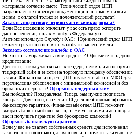
точные качественные характеристики каждого товара/
материалы согласно смете. Технический отдел ЦПП
разработает техническую документацию по самым низким
ценам, с оплатой только за положительный результат!
Заказать подготовку первой части заявки/формы2
Если Вас незаконно отклонят, у вас есть право оспорить
данное решение, подав жалобу в Федеральную
Антимонопольную Службу (ФАС). Юридический отдел ЦПП
сможет грамотно составить жалобу от вашего имени.
Заказать составление жалобы в ФАС
Не хотите замораживать свои средства? Оформите тендерное
кредитование.
Для того, чтобы участвовать в тендере, необходимо оформить
тендерный займ и внести на торговую площадку обеспечение
заявки. Финансовый отдел ЦПП поможет выбрать МФО для
перечисления обеспечения с минимальной комиссией и без
брокерских переплат!
Оформить тендерный займ
Вы победили? Поздравляем! Теперь вам нужно подписать
контракт. Для этого, в течении 10 дней необходимо оформить
банковскую гарантию. Финансовый отдел ЦПП поможет
выбрать банк с наиболее выгодными условиями именно для
вас и получить гарантию без брокерских комиссий!
Оформить банковскую гарантию
Если у вас не хватает собственных средств для исполнения
заключенного контракта, а авансовый платеж от заказчика не