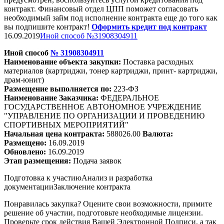
контракт. Финансовый отдел ЦПП поможет согласовать
необходимый займ под исполнение контракта еще до того как
вы подпишите контракт!
Оформить кредит под контракт
16.09.2019
Иной способ №31908304911
Иной способ
№
31908304911
Наименование объекта закупки:
Поставка расходных
материалов (картри
джи
, тонер картри
джи
, принт- картри
джи
,
драм-юнит)
Размещение выполняется по:
223-ФЗ
Наименование Заказчика:
ФЕДЕРАЛЬНОЕ
ГОСУДАРСТВЕННОЕ АВТОНОМНОЕ УЧРЕЖДЕНИЕ
"УПРАВЛЕНИЕ ПО ОРГАНИЗАЦИИ И ПРОВЕДЕНИЮ
СПОРТИВНЫХ МЕРОПРИЯТИЙ"
Начальная цена контракта:
588026.00
Валюта:
Размещено:
16.09.2019
Обновлено:
16.09.2019
Этап размещения:
Подача заявок
Подготовка к участию
Анализ и разработка
документации
Заключение контракта
Понравилась закупка? Оцените свои возможности, примите
решение об участии, подготовьте необходимые лицензии.
Проверьте срок действия Вашей Электронной Подписи, а так