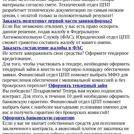
материалы согласно смете. Технический отдел ЦПП
разработает техническую документацию по самым низким
ценам, с оплатой только за положительный результат!
Заказать подготовку первой части заявки/формы2
Если Вас незаконно отклонят, у вас есть право оспорить
данное решение, подав жалобу в Федеральную
Антимонопольную Службу (ФАС). Юридический отдел ЦПП
сможет грамотно составить жалобу от вашего имени.
Заказать составление жалобы в ФАС
Не хотите замораживать свои средства? Оформите тендерное
кредитование.
Для того, чтобы участвовать в тендере, необходимо оформить
тендерный займ и внести на торговую площадку обеспечение
заявки. Финансовый отдел ЦПП поможет выбрать МФО для
перечисления обеспечения с минимальной комиссией и без
брокерских переплат!
Оформить тендерный займ
Вы победили? Поздравляем! Теперь вам нужно подписать
контракт. Для этого, в течении 10 дней необходимо оформить
банковскую гарантию. Финансовый отдел ЦПП поможет
выбрать банк с наиболее выгодными условиями именно для
вас и получить гарантию без брокерских комиссий!
Оформить банковскую гарантию
Если у вас не хватает собственных средств для исполнения
заключенного контракта, а авансовый платеж от заказчика не
предусмотрен, воспользуйтесь услугой кредитования под