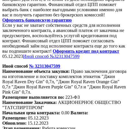
банковскую гарантию. Финансовый отдел ЦПП поможет
выбрать банк с наиболее выгодными условиями именно для
вас и получить гарантию без брокерских комиссий!
Оформить банковскую гарантию
Если у вас не хватает собственных средств для исполнения
заключенного контракта, а авансовый платеж от заказчика не
предусмотрен, воспользуйтесь услугой кредитования под
контракт. Финансовый отдел ЦПП поможет согласовать
необходимый займ под исполнение контракта еще до того как
вы подпишите контракт!
Оформить кредит под контракт
05.12.2023
Иной способ №32313047599
Иной способ
№
32313047599
Наименование объекта закупки:
Право заключения договора
на изготовление и поставку комплектов этикеток "
Джи
н
Royal Raven Dry Gin" 0,7л, "
Джи
н Royal Raven Orange Gin"
0,7л "
Джи
н Royal Raven Purple Gin" 0,7л и "
Джи
н Royal Raven
Pink Gin" 0,7л.
Размещение выполняется по:
223-ФЗ
Наименование Заказчика:
АКЦИОНЕРНОЕ ОБЩЕСТВО
"ТАТСПИРТПРОМ"
Начальная цена контракта:
0.00
Валюта:
Размещено:
05.12.2023
Обновлено:
15.12.2023
Этап размещения:
Работа комиссии