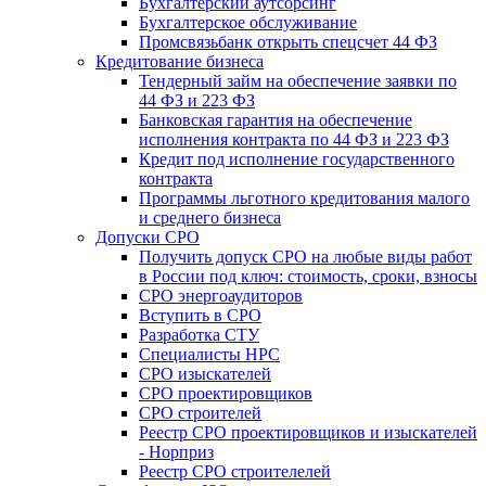
Бухгалтерский аутсорсинг
Бухгалтерское обслуживание
Промсвязьбанк открыть спецсчет 44 ФЗ
Кредитование бизнеса
Тендерный займ на обеспечение заявки по
44 ФЗ и 223 ФЗ
Банковская гарантия на обеспечение
исполнения контракта по 44 ФЗ и 223 ФЗ
Кредит под исполнение государственного
контракта
Программы льготного кредитования малого
и среднего бизнеса
Допуски СРО
Получить допуск СРО на любые виды работ
в России под ключ: стоимость, сроки, взносы
СРО энергоаудиторов
Вступить в СРО
Разработка СТУ
Специалисты НРС
СРО изыскателей
СРО проектировщиков
СРО строителей
Реестр СРО проектировщиков и изыскателей
- Норприз
Реестр СРО строителелей