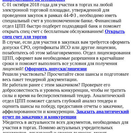
С 01 октября 2018 года для участия в торгах на любой
электронной торговой площадке, утвержденной для
проведения закупок в рамках 44-ФЗ , необходимо иметь
специальный счет в уполномоченном банке. Финансовый
отдел ЦПП быстро подберет подходящий банк и поможет
открыть спец счет с бесплатным обслуживанием!
Открыть
спец счет для торгов
В случае, если для участия в закупках вам требуется оформить
допуски СРО, сертификаты ИСО или другие лицензии,
позаботьтесь об этом заблаговременно. Отдел лицензирования
ЦПП, оформит вам необходимые разрешения в кратчайшие
сроки и поможет выполнить все условия для получения
лицензий!
Оформить допуски/лицензии
Решили участвовать? Просчитайте свои шансы и подготовьте
весь пакет тендерной документации.
Не работали ранее с этим заказчиком? Проверьте его
добросовестность и уровень конкуренции, чтобы не тратить
силы и время на бесперспективный тендер. Аналитический
отдел ЦПП поможет сделать глубокий анализ тендера и
оценить шансы на победу, предоставив отчеты о заказчике,
аффилированности и конкуренции.
Заказать аналитический
отчет по заказчику и конкуренции
Убедитесь в актуальности всех документов, необходимых для
участия в торгах. Помимо актуальных учредительных
документов, деклараций и свежих выписок, может