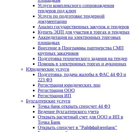
площадкам
Услуги комплексного сопровождения
тендеров под ключ
Услуги по подготовке тендерной
документации
Анализ государственных закупок и тендеров
Купить ЭЦП для участия в торгах и тендерах
Аккредитация на электронных торговых
площадках
Внесение в Программы партнерства СМП
крупных заказчиков
Подготовка технического задания на тендер
Помощь в электронных торгах и аукционах
Юридические услуги
Подготовка, подача жалобы в ФАС 44 ФЗ и
223 ФЗ
Регистрация юридических лиц
Регистрация ООО
Регистрация ИП
Бухгалтерские услуги
Точка банк открыть спецсчет 44 ФЗ
Ведение бухгалтерского учета
Открыть расчетный счет для ООО и ИП в
Точка Банк
Открыть спецсчет в "Райффайзенбанк"