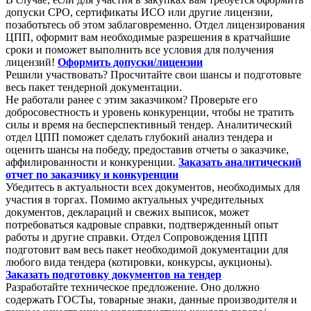
допуски СРО, сертификаты ИСО или другие лицензии,
позаботьтесь об этом заблаговременно. Отдел лицензирования
ЦПП, оформит вам необходимые разрешения в кратчайшие
сроки и поможет выполнить все условия для получения
лицензий!
Оформить допуски/лицензии
Решили участвовать? Просчитайте свои шансы и подготовьте
весь пакет тендерной документации.
Не работали ранее с этим заказчиком? Проверьте его
добросовестность и уровень конкуренции, чтобы не тратить
силы и время на бесперспективный тендер. Аналитический
отдел ЦПП поможет сделать глубокий анализ тендера и
оценить шансы на победу, предоставив отчеты о заказчике,
аффилированности и конкуренции.
Заказать аналитический
отчет по заказчику и конкуренции
Убедитесь в актуальности всех документов, необходимых для
участия в торгах. Помимо актуальных учредительных
документов, деклараций и свежих выписок, может
потребоваться кадровые справки, подтвержденный опыт
работы и другие справки. Отдел Сопровождения ЦПП
подготовит вам весь пакет необходимой документации для
любого вида тендера (котировки, конкурсы, аукционы).
Заказать подготовку документов на тендер
Разработайте техническое предложение. Оно должно
содержать ГОСТы, товарные знаки, данные производителя и