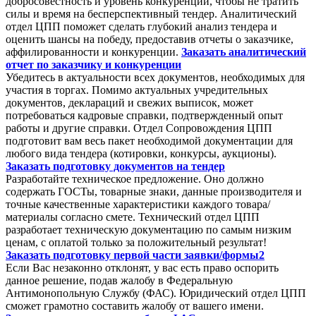
добросовестность и уровень конкуренции, чтобы не тратить
силы и время на бесперспективный тендер. Аналитический
отдел ЦПП поможет сделать глубокий анализ тендера и
оценить шансы на победу, предоставив отчеты о заказчике,
аффилированности и конкуренции.
Заказать аналитический
отчет по заказчику и конкуренции
Убедитесь в актуальности всех документов, необходимых для
участия в торгах. Помимо актуальных учредительных
документов, деклараций и свежих выписок, может
потребоваться кадровые справки, подтвержденный опыт
работы и другие справки. Отдел Сопровождения ЦПП
подготовит вам весь пакет необходимой документации для
любого вида тендера (котировки, конкурсы, аукционы).
Заказать подготовку документов на тендер
Разработайте техническое предложение. Оно должно
содержать ГОСТы, товарные знаки, данные производителя и
точные качественные характеристики каждого товара/
материалы согласно смете. Технический отдел ЦПП
разработает техническую документацию по самым низким
ценам, с оплатой только за положительный результат!
Заказать подготовку первой части заявки/формы2
Если Вас незаконно отклонят, у вас есть право оспорить
данное решение, подав жалобу в Федеральную
Антимонопольную Службу (ФАС). Юридический отдел ЦПП
сможет грамотно составить жалобу от вашего имени.