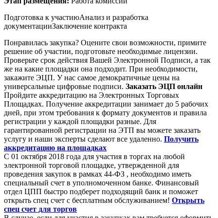
Этап размещения:
Работа комиссии
Подготовка к участию
Анализ и разработка
документации
Заключение контракта
Понравилась закупка? Оцените свои возможности, примите
решение об участии, подготовьте необходимые лицензии.
Проверьте срок действия Вашей Электронной Подписи, а так
же на какие площадки она подходит. При необходимости,
закажите ЭЦП. У нас самое демократичные цены на
универсальные цифровые подписи.
Заказать ЭЦП онлайн
Пройдите аккредитацию на Электронных Торговых
Площадках. Получение аккредитации занимает до 5 рабочих
дней, при этом требования к формату документов и правила
регистрации у каждой площадки разные. Для
гарантированной регистрации на ЭТП вы можете заказать
услугу и наши эксперты сделают все удаленно.
Получить
аккредитацию на площадках
С 01 октября 2018 года для участия в торгах на любой
электронной торговой площадке, утвержденной для
проведения закупок в рамках 44-ФЗ , необходимо иметь
специальный счет в уполномоченном банке. Финансовый
отдел ЦПП быстро подберет подходящий банк и поможет
открыть спец счет с бесплатным обслуживанием!
Открыть
спец счет для торгов
В случае, если для участия в закупках вам требуется оформить