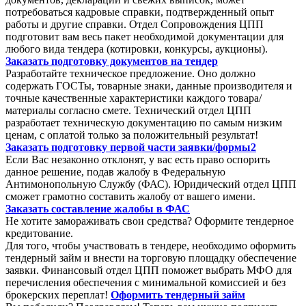
потребоваться кадровые справки, подтвержденный опыт
работы и другие справки. Отдел Сопровождения ЦПП
подготовит вам весь пакет необходимой документации для
любого вида тендера (котировки, конкурсы, аукционы).
Заказать подготовку документов на тендер
Разработайте техническое предложение. Оно должно
содержать ГОСТы, товарные знаки, данные производителя и
точные качественные характеристики каждого товара/
материалы согласно смете. Технический отдел ЦПП
разработает техническую документацию по самым низким
ценам, с оплатой только за положительный результат!
Заказать подготовку первой части заявки/формы2
Если Вас незаконно отклонят, у вас есть право оспорить
данное решение, подав жалобу в Федеральную
Антимонопольную Службу (ФАС). Юридический отдел ЦПП
сможет грамотно составить жалобу от вашего имени.
Заказать составление жалобы в ФАС
Не хотите замораживать свои средства? Оформите тендерное
кредитование.
Для того, чтобы участвовать в тендере, необходимо оформить
тендерный займ и внести на торговую площадку обеспечение
заявки. Финансовый отдел ЦПП поможет выбрать МФО для
перечисления обеспечения с минимальной комиссией и без
брокерских переплат!
Оформить тендерный займ