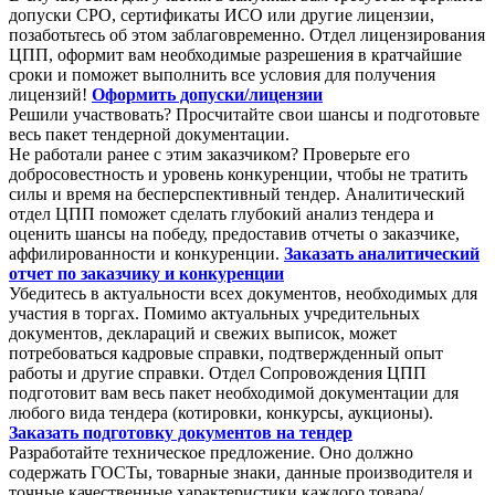
допуски СРО, сертификаты ИСО или другие лицензии,
позаботьтесь об этом заблаговременно. Отдел лицензирования
ЦПП, оформит вам необходимые разрешения в кратчайшие
сроки и поможет выполнить все условия для получения
лицензий!
Оформить допуски/лицензии
Решили участвовать? Просчитайте свои шансы и подготовьте
весь пакет тендерной документации.
Не работали ранее с этим заказчиком? Проверьте его
добросовестность и уровень конкуренции, чтобы не тратить
силы и время на бесперспективный тендер. Аналитический
отдел ЦПП поможет сделать глубокий анализ тендера и
оценить шансы на победу, предоставив отчеты о заказчике,
аффилированности и конкуренции.
Заказать аналитический
отчет по заказчику и конкуренции
Убедитесь в актуальности всех документов, необходимых для
участия в торгах. Помимо актуальных учредительных
документов, деклараций и свежих выписок, может
потребоваться кадровые справки, подтвержденный опыт
работы и другие справки. Отдел Сопровождения ЦПП
подготовит вам весь пакет необходимой документации для
любого вида тендера (котировки, конкурсы, аукционы).
Заказать подготовку документов на тендер
Разработайте техническое предложение. Оно должно
содержать ГОСТы, товарные знаки, данные производителя и
точные качественные характеристики каждого товара/