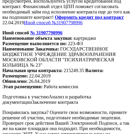
предусмотрен, воспользуйтесь услугой кредитования под
контракт. Финансовый отдел ЦПП поможет согласовать
необходимый займ под исполнение контракта еще до того как
вы подпишите контракт!
Оформить кредит под контракт
22.04.2019
Иной способ №31907798996
Иной способ
№
31907798996
Наименование объекта закупки:
картри
джи
Размещение выполняется по:
223-ФЗ
Наименование Заказчика:
ГОСУДАРСТВЕННОЕ
БЮДЖЕТНОЕ УЧРЕЖДЕНИЕ ЗДРАВООХРАНЕНИЯ
МОСКОВСКОЙ ОБЛАСТИ "ПСИХИАТРИЧЕСКАЯ
БОЛЬНИЦА № 23"
Начальная цена контракта:
215249.35
Валюта:
Размещено:
22.04.2019
Обновлено:
26.04.2019
Этап размещения:
Работа комиссии
Подготовка к участию
Анализ и разработка
документации
Заключение контракта
Понравилась закупка? Оцените свои возможности, примите
решение об участии, подготовьте необходимые лицензии.
Проверьте срок действия Вашей Электронной Подписи, а так
же на какие площадки она подходит. При необходимости,
закажите ЭЦП. У нас самое демократичные цены на