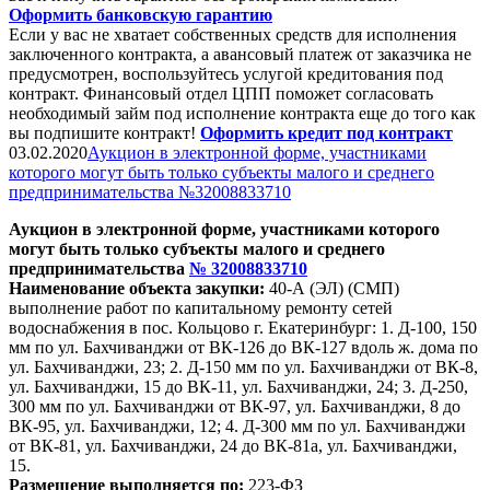
Оформить банковскую гарантию
Если у вас не хватает собственных средств для исполнения
заключенного контракта, а авансовый платеж от заказчика не
предусмотрен, воспользуйтесь услугой кредитования под
контракт. Финансовый отдел ЦПП поможет согласовать
необходимый займ под исполнение контракта еще до того как
вы подпишите контракт!
Оформить кредит под контракт
03.02.2020
Аукцион в электронной форме, участниками
которого могут быть только субъекты малого и среднего
предпринимательства №32008833710
Аукцион в электронной форме, участниками которого
могут быть только субъекты малого и среднего
предпринимательства
№
32008833710
Наименование объекта закупки:
40-А (ЭЛ) (СМП)
выполнение работ по капитальному ремонту сетей
водоснабжения в пос. Кольцово г. Екатеринбург: 1. Д-100, 150
мм по ул. Бахчиван
джи
от ВК-126 до ВК-127 вдоль ж. дома по
ул. Бахчиван
джи
, 23; 2. Д-150 мм по ул. Бахчиван
джи
от ВК-8,
ул. Бахчиван
джи
, 15 до ВК-11, ул. Бахчиван
джи
, 24; 3. Д-250,
300 мм по ул. Бахчиван
джи
от ВК-97, ул. Бахчиван
джи
, 8 до
ВК-95, ул. Бахчиван
джи
, 12; 4. Д-300 мм по ул. Бахчиван
джи
от ВК-81, ул. Бахчиван
джи
, 24 до ВК-81а, ул. Бахчиван
джи
,
15.
Размещение выполняется по:
223-ФЗ