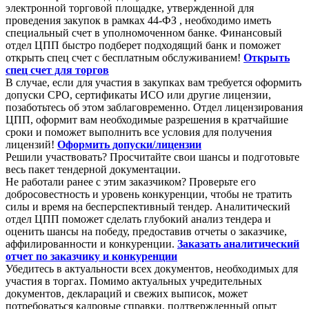
электронной торговой площадке, утвержденной для
проведения закупок в рамках 44-ФЗ , необходимо иметь
специальный счет в уполномоченном банке. Финансовый
отдел ЦПП быстро подберет подходящий банк и поможет
открыть спец счет с бесплатным обслуживанием!
Открыть
спец счет для торгов
В случае, если для участия в закупках вам требуется оформить
допуски СРО, сертификаты ИСО или другие лицензии,
позаботьтесь об этом заблаговременно. Отдел лицензирования
ЦПП, оформит вам необходимые разрешения в кратчайшие
сроки и поможет выполнить все условия для получения
лицензий!
Оформить допуски/лицензии
Решили участвовать? Просчитайте свои шансы и подготовьте
весь пакет тендерной документации.
Не работали ранее с этим заказчиком? Проверьте его
добросовестность и уровень конкуренции, чтобы не тратить
силы и время на бесперспективный тендер. Аналитический
отдел ЦПП поможет сделать глубокий анализ тендера и
оценить шансы на победу, предоставив отчеты о заказчике,
аффилированности и конкуренции.
Заказать аналитический
отчет по заказчику и конкуренции
Убедитесь в актуальности всех документов, необходимых для
участия в торгах. Помимо актуальных учредительных
документов, деклараций и свежих выписок, может
потребоваться кадровые справки, подтвержденный опыт