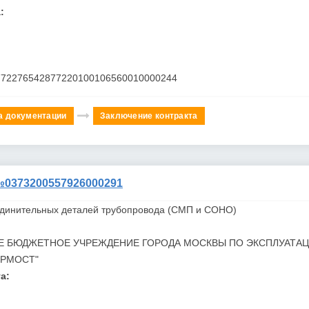
:
772276542877220100106560010000244
а документации
Заключение контракта
373200557926000291
единительных деталей трубопровода (СМП и СОНО)
Е БЮДЖЕТНОЕ УЧРЕЖДЕНИЕ ГОРОДА МОСКВЫ ПО ЭКСПЛУАТА
ОРМОСТ"
а: