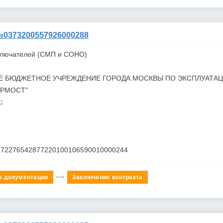
373200557926000288
ключателей (СМП и СОНО)
Е БЮДЖЕТНОЕ УЧРЕЖДЕНИЕ ГОРОДА МОСКВЫ ПО ЭКСПЛУАТА
ОРМОСТ"
:
772276542877220100106590010000244
а документации
Заключение контракта