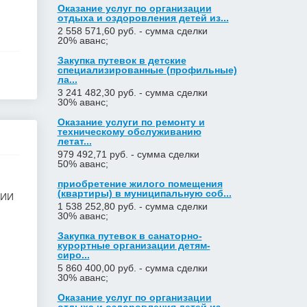
Оказание услуг по организации
отдыха и оздоровления детей из...
2 558 571,60 руб. - сумма сделки
20% аванс;
Закупка путевок в детские
специализированные (профильные)
ла...
3 241 482,30 руб. - сумма сделки
30% аванс;
Оказание услуги по ремонту и
техническому обслуживанию
летат...
979 492,71 руб. - сумма сделки
50% аванс;
приобретение жилого помещения
(квартиры) в муниципальную соб...
ЦИИ
1 538 252,80 руб. - сумма сделки
30% аванс;
Закупка путевок в санаторно-
курортные организации детям-
сиро...
5 860 400,00 руб. - сумма сделки
30% аванс;
Оказание услуг по организации