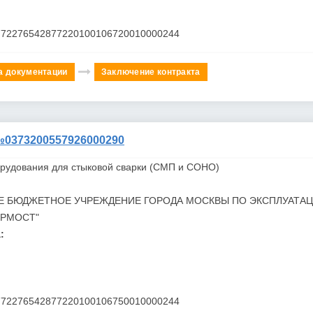
772276542877220100106720010000244
а документации
Заключение контракта
373200557926000290
орудования для стыковой сварки (СМП и СОНО)
Е БЮДЖЕТНОЕ УЧРЕЖДЕНИЕ ГОРОДА МОСКВЫ ПО ЭКСПЛУАТА
ОРМОСТ"
:
772276542877220100106750010000244