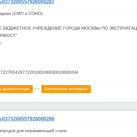
373200557926000287
тареек (СМП и СОНО).
Е БЮДЖЕТНОЕ УЧРЕЖДЕНИЕ ГОРОДА МОСКВЫ ПО ЭКСПЛУАТА
ОРМОСТ"
:
772276542877220100106830010000244
а документации
Заключение контракта
373200557926000286
ектродов для нержавеющей стали