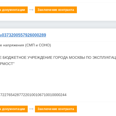
а документации
Заключение контракта
373200557926000289
ле напряжения (СМП и СОНО)
Е БЮДЖЕТНОЕ УЧРЕЖДЕНИЕ ГОРОДА МОСКВЫ ПО ЭКСПЛУАТА
ОРМОСТ"
772276542877220100106710010000244
а документации
Заключение контракта