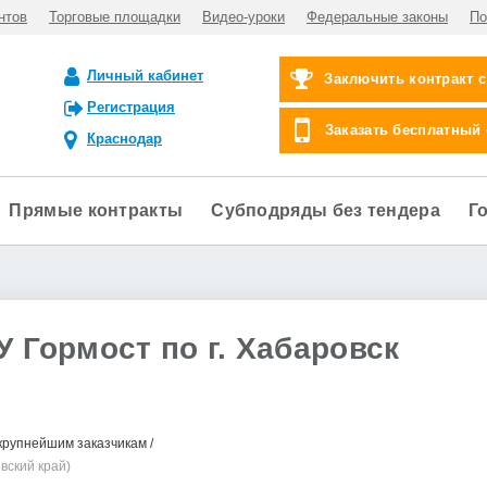
нтов
Торговые площадки
Видео-уроки
Федеральные законы
По
Личный кабинет
Заключить контракт 
Регистрация
Заказать бесплатный
Краснодар
Прямые контракты
Субподряды без тендера
Г
У Гормост по г. Хабаровск
крупнейшим заказчикам
вский край)