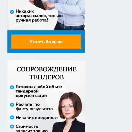
Закупка путевок в санаторно-курортные организации
детям-сиро...
5 860 400,00 руб. - сумма сделки
30% аванс;
Оказание услуг по организации отдыха и
оздоровления детей из...
2 558 571,60 руб. - сумма сделки
20% аванс;
Закупка путевок в детские специализированные
(профильные) ла...
3 241 482,30 руб. - сумма сделки
30% аванс;
приобретение жилого помещения (квартиры) в
муниципальную соб...
1 538 252,80 руб. - сумма сделки
30% аванс;