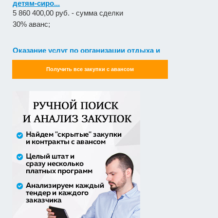
Оказание услуг по организации отдыха и
оздоровления детей из...
2 558 571,60 руб. - сумма сделки
20% аванс;
Закупка путевок в детские специализированные
Получить все закупки с авансом
(профильные) ла...
3 241 482,30 руб. - сумма сделки
30% аванс;
Оказание услуги по ремонту и техническому
обслуживанию летат...
979 492,71 руб. - сумма сделки
50% аванс;
приобретение жилого помещения (квартиры) в
муниципальную соб...
1 538 252,80 руб. - сумма сделки
30% аванс;