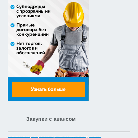
Закупка путевок в детские специализированные
(профильные) ла...
3 241 482,30 руб. - сумма сделки
30% аванс;
приобретение жилого помещения (квартиры) в
муниципальную соб...
1 538 252,80 руб. - сумма сделки
30% аванс;
Закупка путевок в санаторно-курортные организации
детям-сиро...
5 860 400,00 руб. - сумма сделки
30% аванс;
Оказание услуг по организации отдыха и
оздоровления детей из...
Закупки с авансом
2 558 571,60 руб. - сумма сделки
20% аванс;