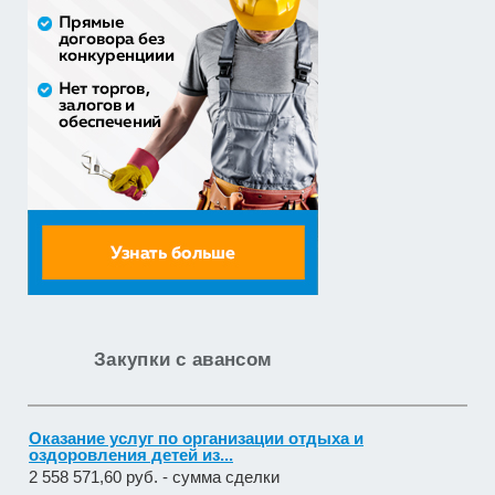
Закупка путевок в детские специализированные
(профильные) ла...
3 241 482,30 руб. - сумма сделки
30% аванс;
приобретение жилого помещения (квартиры) в
муниципальную соб...
1 538 252,80 руб. - сумма сделки
30% аванс;
Закупка путевок в санаторно-курортные организации
детям-сиро...
5 860 400,00 руб. - сумма сделки
30% аванс;
Закупки с авансом
Оказание услуг по организации отдыха и
оздоровления детей из...
2 558 571,60 руб. - сумма сделки
20% аванс;