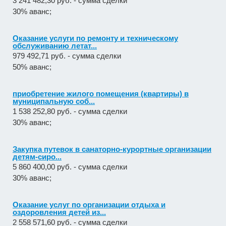
3 241 482,30 руб. - сумма сделки
30% аванс;
Оказание услуги по ремонту и техническому
обслуживанию летат...
979 492,71 руб. - сумма сделки
50% аванс;
приобретение жилого помещения (квартиры) в
муниципальную соб...
1 538 252,80 руб. - сумма сделки
30% аванс;
Закупка путевок в санаторно-курортные организации
детям-сиро...
5 860 400,00 руб. - сумма сделки
30% аванс;
Оказание услуг по организации отдыха и
оздоровления детей из...
2 558 571,60 руб. - сумма сделки