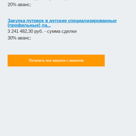
20% аванс;
Закупка путевок в детские специализированные
(профильные) ла...
3 241 482,30 руб. - сумма сделки
30% аванс;
Получить все закупки с авансом