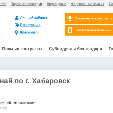
нтов
Торговые площадки
Видео-уроки
Федеральные законы
По
Личный кабинет
Заключить контракт 
Регистрация
Заказать бесплатный
Краснодар
Прямые контракты
Субподряды без тендера
Г
най по г. Хабаровск
крупнейшим заказчикам
край)