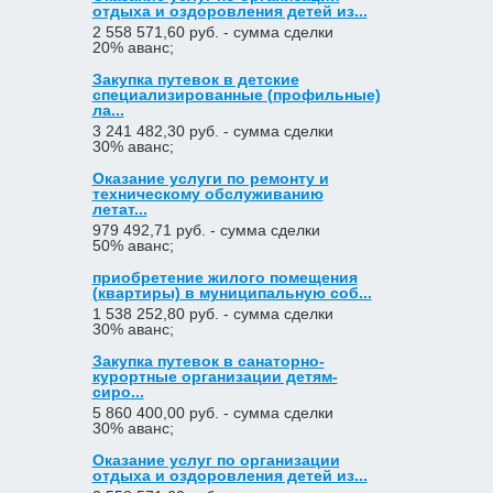
отдыха и оздоровления детей из...
2 558 571,60 руб. - сумма сделки
20% аванс;
Закупка путевок в детские
специализированные (профильные)
ла...
3 241 482,30 руб. - сумма сделки
30% аванс;
Оказание услуги по ремонту и
техническому обслуживанию
летат...
979 492,71 руб. - сумма сделки
50% аванс;
приобретение жилого помещения
(квартиры) в муниципальную соб...
1 538 252,80 руб. - сумма сделки
30% аванс;
Закупка путевок в санаторно-
курортные организации детям-
сиро...
5 860 400,00 руб. - сумма сделки
30% аванс;
Оказание услуг по организации
отдыха и оздоровления детей из...