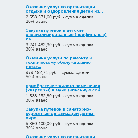
Оказание услуг по организации
отдыха и оздоровления детей из...
2 558 571,60 руб. - сумма сделки
20% аванс;
Закупка путевок в детские
специализированные (профильные)
ла...
3 241 482,30 руб. - сумма сделки
30% аванс;
Оказание услуги по ремонту и
техническому обслуживанию
летат...
979 492,71 руб. - сумма сделки
50% аванс;
приобретение жилого помещения
(квартиры) в муниципальную соб...
1 538 252,80 руб. - сумма сделки
30% аванс;
Закупка путевок в санаторно-
курортные организации детям-
сиро...
5 860 400,00 руб. - сумма сделки
30% аванс;
Оказание услуг по организации