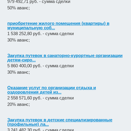
979 492,71 руб. - сумма сделки
50% аванс;
приобретение жилого помещения (квартиры) в
муниципальную соб...
1 538 252,80 руб. - сумма сделки
30% аванс;
Закупка путевок в санаторно-курортные организации
детям-сиро...
5 860 400,00 руб. - сумма сделки
30% аванс;
Оказание услуг по организации отдыха и
оздоровления детей из...
2 558 571,60 руб. - сумма сделки
20% аванс;
Закупка путевок в детские специализированные
(профильные) ла...
3 241 482,30 руб. - сумма сделки