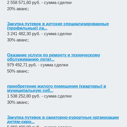
2 558 571,60 руб. - сумма сделки
20% аванс;
Закупка путевок в детские специализированные
(профильные) ла...
3 241 482,30 руб. - сумма сделки
30% аванс;
Оказание услуги по ремонту и техническому
обслуживанию летат...
979 492,71 руб. - сумма сделки
50% аванс;
приобретение жилого помещения (квартиры) в
муниципальную соб...
1 538 252,80 руб. - сумма сделки
30% аванс;
Закупка путевок в санаторно-курортные организации
детям-сиро...