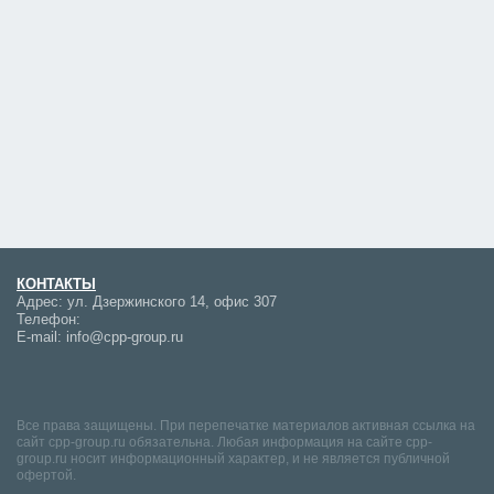
КОНТАКТЫ
Адрес:
ул. Дзержинского 14, офис 307
Телефон:
E-mail:
info@cpp-group.ru
Все права защищены. При перепечатке материалов активная ссылка на
сайт cpp-group.ru обязательна. Любая информация на сайте cpp-
group.ru носит информационный характер, и не является публичной
офертой.