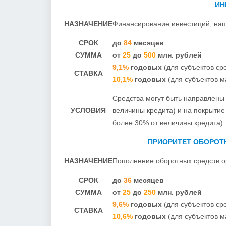
ИН
НАЗНАЧЕНИЕ
Финансирование инвестиций, нап
СРОК
до
84
месяцев
СУММА
от
25
до
500
млн. рублей
9,1%
годовых
(для субъектов с
СТАВКА
10,1%
годовых
(для субъектов м
Средства могут быть направлены
УСЛОВИЯ
величины кредита) и на покрытие
более 30% от величины кредита).
ПРИОРИТЕТ ОБОРО
НАЗНАЧЕНИЕ
Пополнение оборотных средств о
СРОК
до
36
месяцев
СУММА
от
25
до
250
млн. рублей
9,6%
годовых
(для субъектов с
СТАВКА
10,6%
годовых
(для субъектов м