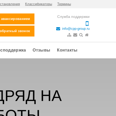
становления
Классификаторы
Термины
Служба поддержки
с авансированием
info@cpp-group.ru
 обратный звонок
осподдержка
Отзывы
Контакты
ДРЯД НА
БОТЫ