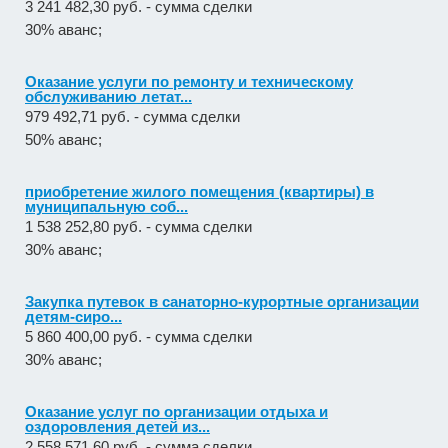
3 241 482,30 руб. - сумма сделки
30% аванс;
Оказание услуги по ремонту и техническому
обслуживанию летат...
979 492,71 руб. - сумма сделки
50% аванс;
приобретение жилого помещения (квартиры) в
муниципальную соб...
1 538 252,80 руб. - сумма сделки
30% аванс;
Закупка путевок в санаторно-курортные организации
детям-сиро...
5 860 400,00 руб. - сумма сделки
30% аванс;
Оказание услуг по организации отдыха и
оздоровления детей из...
2 558 571,60 руб. - сумма сделки