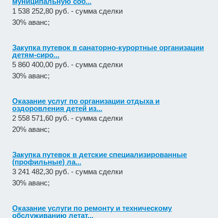
муниципальную соб...
1 538 252,80 руб. - сумма сделки
30% аванс;
Закупка путевок в санаторно-курортные организации
детям-сиро...
5 860 400,00 руб. - сумма сделки
30% аванс;
Оказание услуг по организации отдыха и
оздоровления детей из...
2 558 571,60 руб. - сумма сделки
20% аванс;
Закупка путевок в детские специализированные
(профильные) ла...
3 241 482,30 руб. - сумма сделки
30% аванс;
Оказание услуги по ремонту и техническому
обслуживанию летат...