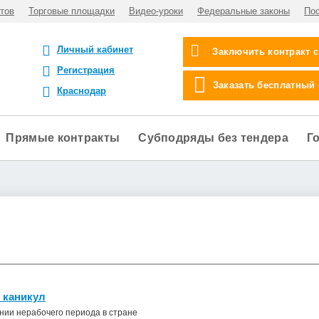
тов
Торговые площадки
Видео-уроки
Федеральные законы
По
Личный кабинет
Заключить контракт 
Регистрация
Заказать бесплатный
Краснодар
Прямые контракты
Субподряды без тендера
Г
 каникул
нии нерабочего периода в стране