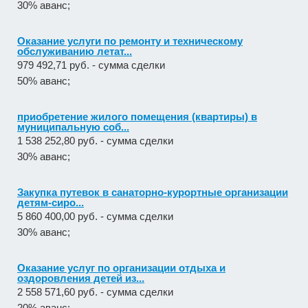
30% аванс;
Оказание услуги по ремонту и техническому
обслуживанию летат...
979 492,71 руб. - сумма сделки
50% аванс;
приобретение жилого помещения (квартиры) в
муниципальную соб...
1 538 252,80 руб. - сумма сделки
30% аванс;
Закупка путевок в санаторно-курортные организации
детям-сиро...
5 860 400,00 руб. - сумма сделки
30% аванс;
Оказание услуг по организации отдыха и
оздоровления детей из...
2 558 571,60 руб. - сумма сделки
20% аванс;