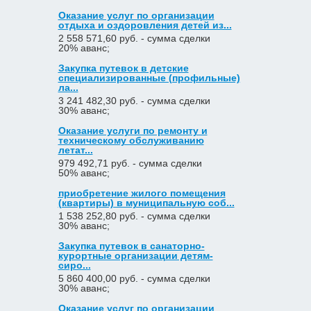
Оказание услуг по организации
отдыха и оздоровления детей из...
2 558 571,60 руб. - сумма сделки
20% аванс;
Закупка путевок в детские
специализированные (профильные)
ла...
3 241 482,30 руб. - сумма сделки
30% аванс;
Оказание услуги по ремонту и
техническому обслуживанию
летат...
979 492,71 руб. - сумма сделки
50% аванс;
приобретение жилого помещения
(квартиры) в муниципальную соб...
1 538 252,80 руб. - сумма сделки
30% аванс;
Закупка путевок в санаторно-
курортные организации детям-
сиро...
5 860 400,00 руб. - сумма сделки
30% аванс;
Оказание услуг по организации