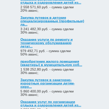
отдыха и оздоровления детей из...
2 558 571,60 руб. - сумма сделки
20% аванс;
Закупка путевок в детские
специализированные (профильные)
ла...
3 241 482,30 руб. - сумма сделки
30% аванс;
Оказание услуги по ремонту и
техническому обслуживанию
летат...
979 492,71 руб. - сумма сделки
50% аванс;
приобретение жилого помещения
(квартиры) в муниципальную соб...
1 538 252,80 руб. - сумма сделки
30% аванс;
Закупка путевок в санаторно-
курортные организации детям-
сиро...
5 860 400,00 руб. - сумма сделки
30% аванс;
Оказание услуг по организации
отдыха и оздоровления детей из...