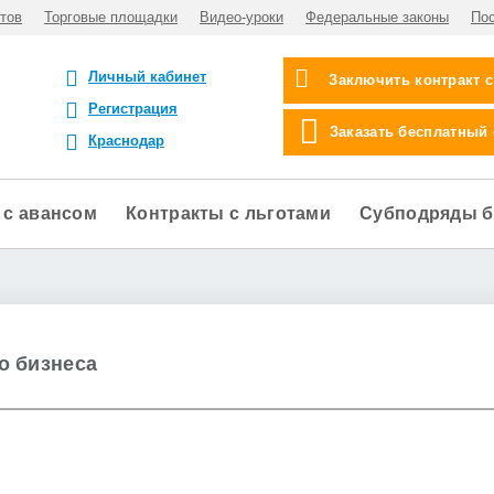
тов
Торговые площадки
Видео-уроки
Федеральные законы
По
Личный кабинет
Заключить контракт 
Регистрация
Заказать бесплатный
Краснодар
 с авансом
Контракты с льготами
Субподряды б
о бизнеса