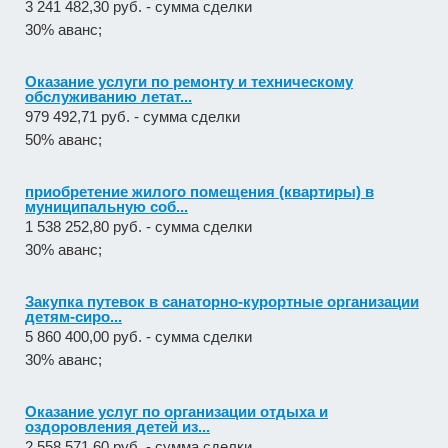
3 241 482,30 руб. - сумма сделки
30% аванс;
Оказание услуги по ремонту и техническому
обслуживанию летат...
979 492,71 руб. - сумма сделки
50% аванс;
приобретение жилого помещения (квартиры) в
муниципальную соб...
1 538 252,80 руб. - сумма сделки
30% аванс;
Закупка путевок в санаторно-курортные организации
детям-сиро...
5 860 400,00 руб. - сумма сделки
30% аванс;
Оказание услуг по организации отдыха и
оздоровления детей из...
2 558 571,60 руб. - сумма сделки