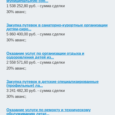
муниципальную соб...
1 538 252,80 руб. - сумма сделки
30% аванс;
Закупка путевок в санаторно-курортные организации
детям-сиро...
5 860 400,00 руб. - сумма сделки
30% аванс;
Оказание услуг по организации отдыха и
оздоровления детей из...
2 558 571,60 руб. - сумма сделки
20% аванс;
Закупка путевок в детские специализированные
(профильные) ла...
3 241 482,30 руб. - сумма сделки
30% аванс;
Оказание услуги по ремонту и техническому
обслуживанию летат...