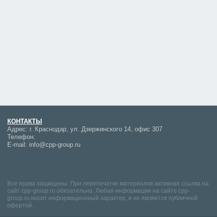
КОНТАКТЫ
Адрес:
г. Краснодар, ул. Дзержинского 14, офис 307
Телефон:
E-mail:
info@cpp-group.ru
Все права защищены. При перепечатке материалов активная ссылка на
сайт cpp-group.ru обязательна. Любая информация на сайте cpp-
group.ru носит информационный характер, и не является публичной
офертой.