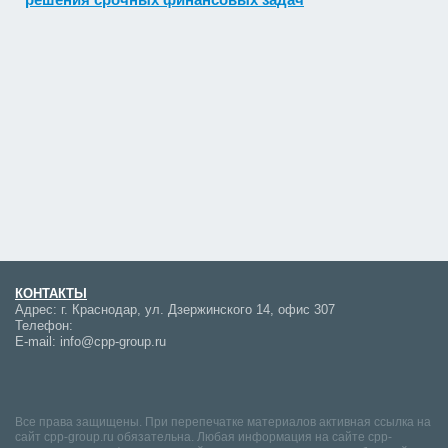
КОНТАКТЫ
Адрес:
г. Краснодар, ул. Дзержинского 14, офис 307
Телефон:
E-mail:
info@cpp-group.ru
Все права защищены. При перепечатке материалов активная ссылка на
сайт cpp-group.ru обязательна. Любая информация на сайте cpp-