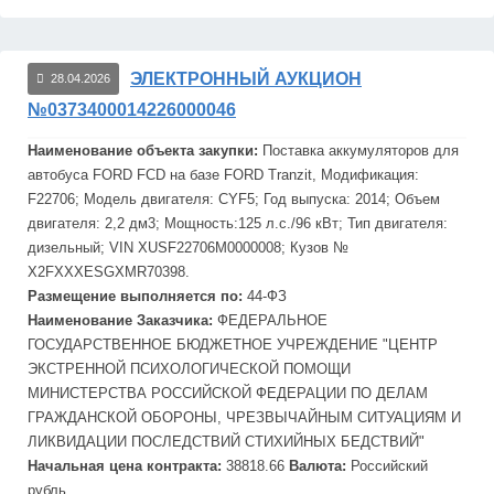
ЭЛЕКТРОННЫЙ АУКЦИОН
28.04.2026
№0373400014226000046
Наименование объекта закупки:
Поставка аккумуляторов для
автобуса FORD FCD на базе FORD Tranzit, Модификация:
F22706; Модель двигателя: CYF5; Год выпуска: 2014; Объем
двигателя: 2,2 дм3; Мощность:125 л.с./96 кВт; Тип двигателя:
дизельный; VIN XUSF22706M0000008; Кузов №
X2FXXXESGXMR70398.
Размещение выполняется по:
44-ФЗ
Наименование Заказчика:
ФЕДЕРАЛЬНОЕ
ГОСУДАРСТВЕННОЕ БЮДЖЕТНОЕ УЧРЕЖДЕНИЕ "ЦЕНТР
ЭКСТРЕННОЙ ПСИХОЛОГИЧЕСКОЙ ПОМОЩИ
МИНИСТЕРСТВА РОССИЙСКОЙ ФЕДЕРАЦИИ ПО ДЕЛАМ
ГРАЖДАНСКОЙ ОБОРОНЫ, ЧРЕЗВЫЧАЙНЫМ СИТУАЦИЯМ И
ЛИКВИДАЦИИ ПОСЛЕДСТВИЙ СТИХИЙНЫХ БЕДСТВИЙ"
Начальная цена контракта:
38818.66
Валюта:
Российский
рубль