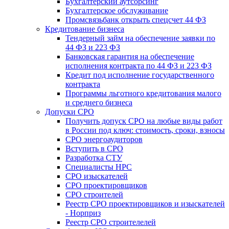
Бухгалтерский аутсорсинг
Бухгалтерское обслуживание
Промсвязьбанк открыть спецсчет 44 ФЗ
Кредитование бизнеса
Тендерный займ на обеспечение заявки по
44 ФЗ и 223 ФЗ
Банковская гарантия на обеспечение
исполнения контракта по 44 ФЗ и 223 ФЗ
Кредит под исполнение государственного
контракта
Программы льготного кредитования малого
и среднего бизнеса
Допуски СРО
Получить допуск СРО на любые виды работ
в России под ключ: стоимость, сроки, взносы
СРО энергоаудиторов
Вступить в СРО
Разработка СТУ
Специалисты НРС
СРО изыскателей
СРО проектировщиков
СРО строителей
Реестр СРО проектировщиков и изыскателей
- Норприз
Реестр СРО строителелей