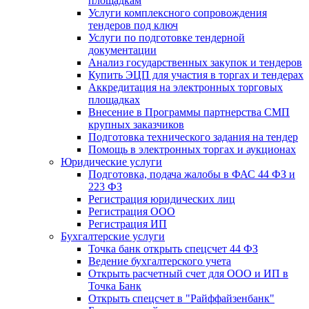
площадкам
Услуги комплексного сопровождения
тендеров под ключ
Услуги по подготовке тендерной
документации
Анализ государственных закупок и тендеров
Купить ЭЦП для участия в торгах и тендерах
Аккредитация на электронных торговых
площадках
Внесение в Программы партнерства СМП
крупных заказчиков
Подготовка технического задания на тендер
Помощь в электронных торгах и аукционах
Юридические услуги
Подготовка, подача жалобы в ФАС 44 ФЗ и
223 ФЗ
Регистрация юридических лиц
Регистрация ООО
Регистрация ИП
Бухгалтерские услуги
Точка банк открыть спецсчет 44 ФЗ
Ведение бухгалтерского учета
Открыть расчетный счет для ООО и ИП в
Точка Банк
Открыть спецсчет в "Райффайзенбанк"