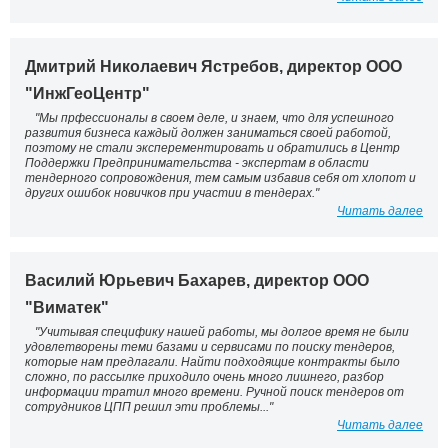
Дмитрий Николаевич Ястребов, директор ООО
"ИнжГеоЦентр"
"Мы прфессионалы в своем деле, и знаем, что для успешного
развития бизнеса каждый должен заниматься своей работой,
поэтому не стали эксперементировать и обратились в Центр
Поддержки Предпринимательства - экспертам в области
тендерного сопровождения, тем самым избавив себя от хлопот и
других ошибок новичков при участии в тендерах."
Читать далее
Вacилий Юрьевич Бaxaрев, директор ООО
"Bимaтeк"
"Учитывая специфику нашей работы, мы долгое время не были
удовлетворены теми базами и сервисами по поиску тендеров,
которые нам предлагали. Найти подходящие контракты было
сложно, по рассылке приходило очень много лишнего, разбор
информации тратил много времени. Ручной поиск тендеров от
сотрудников ЦПП решил эти проблемы..."
Читать далее