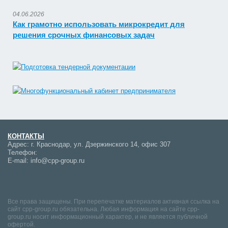
04.06.2026
Как грамотно использовать микрокредит для
решения срочных финансовых задач
КОНТАКТЫ
Адрес:
г. Краснодар, ул. Дзержинского 14, офис 307
Телефон:
E-mail:
info@cpp-group.ru
Все права защищены. При перепечатке материалов активная ссылка на
сайт cpp-group.ru обязательна. Любая информация на сайте cpp-
group.ru носит информационный характер, и не является публичной
офертой.