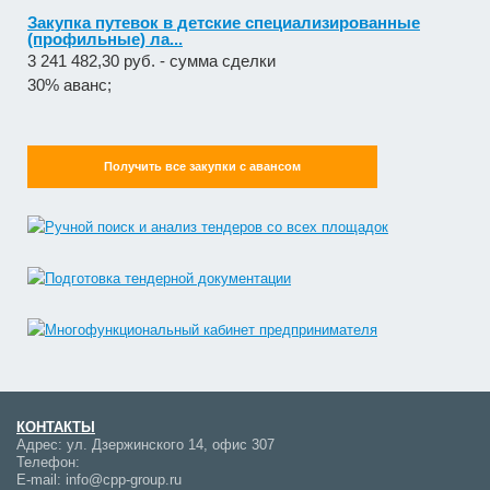
Закупка путевок в детские специализированные
(профильные) ла...
3 241 482,30 руб. - сумма сделки
30% аванс;
Получить все закупки с авансом
КОНТАКТЫ
Адрес:
ул. Дзержинского 14, офис 307
Телефон:
E-mail:
info@cpp-group.ru