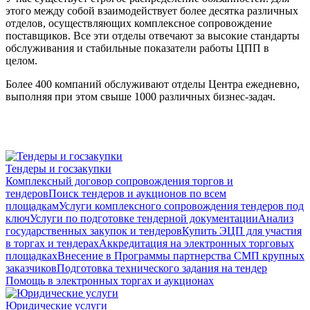
этого между собой взаимодействует более десятка различных
отделов, осуществляющих комплексное сопровождение
поставщиков. Все эти отделы отвечают за высокие стандарты
обслуживания и стабильные показатели работы ЦПП в
целом.
Более 400 компаний обслуживают отделы Центра ежедневно,
выполняя при этом свыше 1000 различных бизнес-задач.
Тендеры и госзакупки
Комплексный договор сопровождения торгов и
тендеров
Поиск тендеров и аукционов по всем
площадкам
Услуги комплексного сопровождения тендеров под
ключ
Услуги по подготовке тендерной документации
Анализ
государственных закупок и тендеров
Купить ЭЦП для участия
в торгах и тендерах
Аккредитация на электронных торговых
площадках
Внесение в Программы партнерства СМП крупных
заказчиков
Подготовка технического задания на тендер
Помощь в электронных торгах и аукционах
Юридические услуги