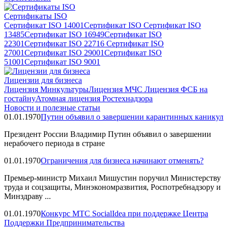
Сертификаты ISO
Сертификат ISO 14001
Сертификат ISO
Сертификат ISO
13485
Сертификат ISO 16949
Сертификат ISO
22301
Сертификат ISO 22716
Сертификат ISO
27001
Сертификат ISO 29001
Сертификат ISO
51001
Сертификат ISO 9001
Лицензии для бизнеса
Лицензия Минкультуры
Лицензия МЧС
Лицензия ФСБ на
гостайну
Атомная лицензия Ростехнадзора
Новости и полезные статьи
01.01.1970
Путин объявил о завершении карантинных каникул
Президент России Владимир Путин объявил о завершении
нерабочего периода в стране
01.01.1970
Ограничения для бизнеса начинают отменять?
Премьер-министр Михаил Мишустин поручил Министерству
труда и соцзащиты, Минэкономразвития, Роспотребнадзору и
Минздраву ...
01.01.1970
Конкурс МТС SocialIdea при поддержке Центра
Поддержки Предпринимательства