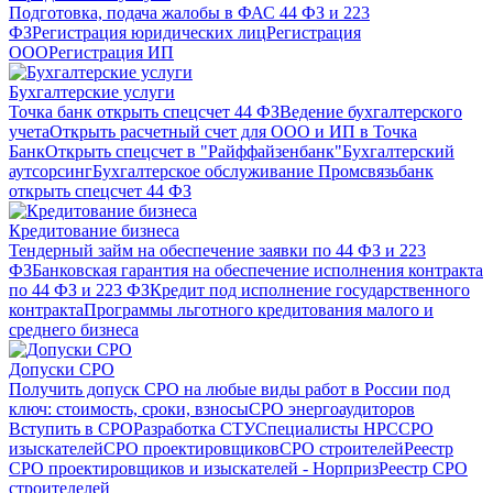
Подготовка, подача жалобы в ФАС 44 ФЗ и 223
ФЗ
Регистрация юридических лиц
Регистрация
ООО
Регистрация ИП
Бухгалтерские услуги
Точка банк открыть спецсчет 44 ФЗ
Ведение бухгалтерского
учета
Открыть расчетный счет для ООО и ИП в Точка
Банк
Открыть спецсчет в "Райффайзенбанк"
Бухгалтерский
аутсорсинг
Бухгалтерское обслуживание
Промсвязьбанк
открыть спецсчет 44 ФЗ
Кредитование бизнеса
Тендерный займ на обеспечение заявки по 44 ФЗ и 223
ФЗ
Банковская гарантия на обеспечение исполнения контракта
по 44 ФЗ и 223 ФЗ
Кредит под исполнение государственного
контракта
Программы льготного кредитования малого и
среднего бизнеса
Допуски СРО
Получить допуск СРО на любые виды работ в России под
ключ: стоимость, сроки, взносы
СРО энергоаудиторов
Вступить в СРО
Разработка СТУ
Специалисты НРС
СРО
изыскателей
СРО проектировщиков
СРО строителей
Реестр
СРО проектировщиков и изыскателей - Норприз
Реестр СРО
строителелей