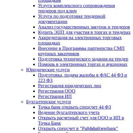
площадкам
Услуги комплексного сопровождения
тендеров под ключ
Услуги по подготовке тендерной
документации
Анализ государственных закупок и тендеров
Купить ЭЦП для участия в торгах и тендерах
Аккредитация на электронных торговых
площадках
Внесение в Программы партнерства СМП
крупных заказчиков
Подготовка технического задания на тендер
Помощь в электронных торгах и аукционах
Юридические услуги
Подготовка, подача жалобы в ФАС 44 ФЗ и
223 ФЗ
Регистрация юридических лиц
Регистрация ООО
Регистрация ИП
Бухгалтерские услуги
Точка банк открыть спецсчет 44 ФЗ
Ведение бухгалтерского учета
Открыть расчетный счет для ООО и ИП в
Точка Банк
Открыть спецсчет в "Райффайзенбанк"