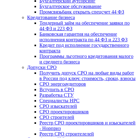
Бухгалтерский аутсорсинг
Бухгалтерское обслуживание
Промсвязьбанк открыть спецсчет 44 ФЗ
Кредитование бизнеса
Тендерный займ на обеспечение заявки по
44 ФЗ и 223 ФЗ
Банковская гарантия на обеспечение
исполнения контракта по 44 ФЗ и 223 ФЗ
Кредит под исполнение государственного
контракта
Программы льготного кредитования малого
и среднего бизнеса
Допуски СРО
Получить допуск СРО на любые виды работ
в России под ключ: стоимость, сроки, взносы
СРО энергоаудиторов
Вступить в СРО
Разработка СТУ
Специалисты НРС
СРО изыскателей
СРО проектировщиков
СРО строителей
Реестр СРО проектировщиков и изыскателей
- Норприз
Реестр СРО строителелей