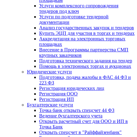
площадкам
Услуги комплексного сопровождения
тендеров под ключ
Услуги по подготовке тендерной
документации
Анализ государственных закупок и тендеров
Купить ЭЦП для участия в торгах и тендерах
Аккредитация на электронных торговых
площадках
Внесение в Программы партнерства СМП
крупных заказчиков
Подготовка технического задания на тендер
Помощь в электронных торгах и аукционах
Юридические услуги
Подготовка, подача жалобы в ФАС 44 ФЗ и
223 ФЗ
Регистрация юридических лиц
Регистрация ООО
Регистрация ИП
Бухгалтерские услуги
Точка банк открыть спецсчет 44 ФЗ
Ведение бухгалтерского учета
Открыть расчетный счет для ООО и ИП в
Точка Банк
Открыть спецсчет в "Райффайзенбанк"