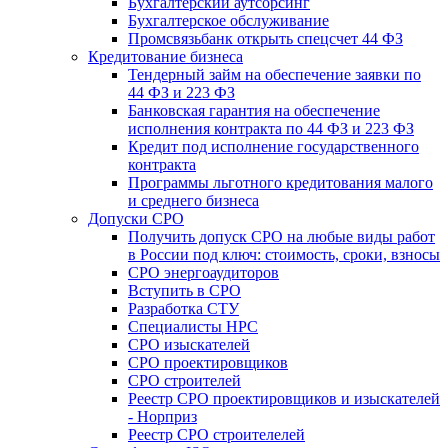
Бухгалтерский аутсорсинг
Бухгалтерское обслуживание
Промсвязьбанк открыть спецсчет 44 ФЗ
Кредитование бизнеса
Тендерный займ на обеспечение заявки по
44 ФЗ и 223 ФЗ
Банковская гарантия на обеспечение
исполнения контракта по 44 ФЗ и 223 ФЗ
Кредит под исполнение государственного
контракта
Программы льготного кредитования малого
и среднего бизнеса
Допуски СРО
Получить допуск СРО на любые виды работ
в России под ключ: стоимость, сроки, взносы
СРО энергоаудиторов
Вступить в СРО
Разработка СТУ
Специалисты НРС
СРО изыскателей
СРО проектировщиков
СРО строителей
Реестр СРО проектировщиков и изыскателей
- Норприз
Реестр СРО строителелей