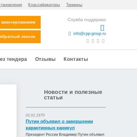
становления
Классификаторы
Термины
Служба поддержки
с авансированием
info@cpp-group.ru
 обратный звонок
ез тендера
Отзывы
Контакты
Новости и полезные
статьи
01.01.1970
Путин объявил о завершении
карантинных каникул
Президент России Владимир Путин объявил