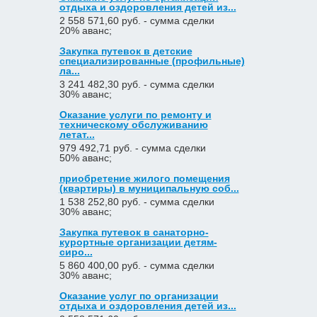
отдыха и оздоровления детей из...
2 558 571,60 руб. - сумма сделки
20% аванс;
Закупка путевок в детские
специализированные (профильные)
ла...
3 241 482,30 руб. - сумма сделки
30% аванс;
Оказание услуги по ремонту и
техническому обслуживанию
летат...
979 492,71 руб. - сумма сделки
50% аванс;
приобретение жилого помещения
(квартиры) в муниципальную соб...
1 538 252,80 руб. - сумма сделки
30% аванс;
Закупка путевок в санаторно-
курортные организации детям-
сиро...
5 860 400,00 руб. - сумма сделки
30% аванс;
Оказание услуг по организации
отдыха и оздоровления детей из...