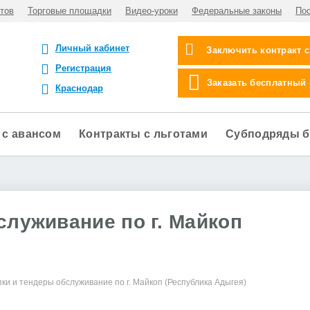
тов
Торговые площадки
Видео-уроки
Федеральные законы
По
Личный кабинет
Заключить контракт 
Регистрация
Заказать бесплатный
Краснодар
 с авансом
Контракты с льготами
Субподряды б
служивание по г. Майкоп
пки и тендеры обслуживание по г. Майкоп (Республика Адыгея)