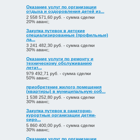
Оказание услуг по организации
отдыха и оздоровления детей из...
2 558 571,60 руб. - сумма сделки
20% аванс;
Закупка путевок в детские
специализированные (профильные)
ла...
3 241 482,30 руб. - сумма сделки
30% аванс;
Оказание услуги по ремонту и
техническому обслуживанию
летат...
979 492,71 руб. - сумма сделки
50% аванс;
приобретение жилого помещения
(квартиры) в муниципальную соб...
1 538 252,80 руб. - сумма сделки
30% аванс;
Закупка путевок в санаторно-
курортные организации детям-
сиро...
5 860 400,00 руб. - сумма сделки
30% аванс;
Оказание услуг по организации