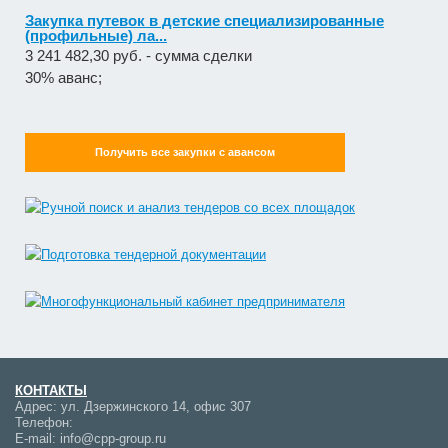
Закупка путевок в детские специализированные
(профильные) ла...
3 241 482,30 руб. - сумма сделки
30% аванс;
Получить все закупки с авансом
КОНТАКТЫ
Адрес:
ул. Дзержинского 14, офис 307
Телефон:
E-mail:
info@cpp-group.ru