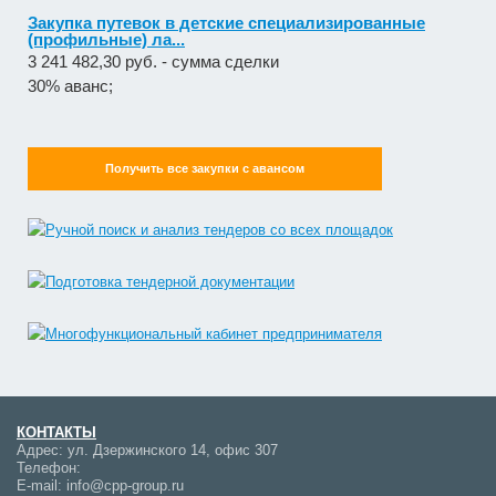
Закупка путевок в детские специализированные
(профильные) ла...
3 241 482,30 руб. - сумма сделки
30% аванс;
Получить все закупки с авансом
КОНТАКТЫ
Адрес:
ул. Дзержинского 14, офис 307
Телефон:
E-mail:
info@cpp-group.ru