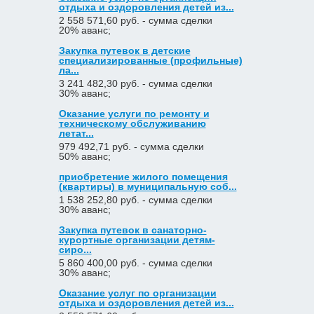
отдыха и оздоровления детей из...
2 558 571,60 руб. - сумма сделки
20% аванс;
Закупка путевок в детские
специализированные (профильные)
ла...
3 241 482,30 руб. - сумма сделки
30% аванс;
Оказание услуги по ремонту и
техническому обслуживанию
летат...
979 492,71 руб. - сумма сделки
50% аванс;
приобретение жилого помещения
(квартиры) в муниципальную соб...
1 538 252,80 руб. - сумма сделки
30% аванс;
Закупка путевок в санаторно-
курортные организации детям-
сиро...
5 860 400,00 руб. - сумма сделки
30% аванс;
Оказание услуг по организации
отдыха и оздоровления детей из...