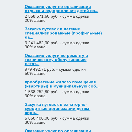
Оказание услуг по организации
отдыха и оздоровления детей из...
2 558 571,60 руб. - сумма сделки
20% аванс;
Закупка путевок в детские
специализированные (профильные)
ла...
3 241 482,30 руб. - сумма сделки
30% аванс;
Оказание услуги по ремонту и
техническому обслуживанию
летат...
979 492,71 руб. - сумма сделки
50% аванс;
приобретение жилого помещения
(квартиры) в муниципальную соб...
1 538 252,80 руб. - сумма сделки
30% аванс;
Закупка путевок в санаторно-
курортные организации детям-
сиро...
5 860 400,00 руб. - сумма сделки
30% аванс;
Оказание услуг по организации