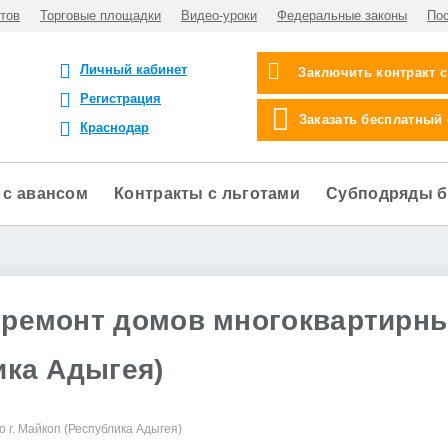
тов
Торговые площадки
Видео-уроки
Федеральные законы
По
Личный кабинет
Заключить контракт 
Регистрация
Заказать бесплатный
Краснодар
 с авансом
Контракты с льготами
Субподряды б
а ремонт домов многоквартирн
ика Адыгея)
 г. Майкоп (Республика Адыгея)