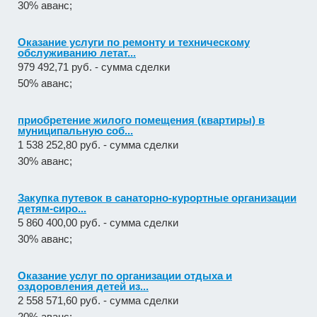
30% аванс;
Оказание услуги по ремонту и техническому
обслуживанию летат...
979 492,71 руб. - сумма сделки
50% аванс;
приобретение жилого помещения (квартиры) в
муниципальную соб...
1 538 252,80 руб. - сумма сделки
30% аванс;
Закупка путевок в санаторно-курортные организации
детям-сиро...
5 860 400,00 руб. - сумма сделки
30% аванс;
Оказание услуг по организации отдыха и
оздоровления детей из...
2 558 571,60 руб. - сумма сделки
20% аванс;