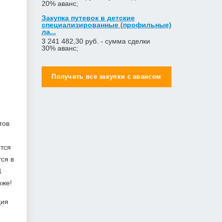
20% аванс;
Закупка путевок в детские
специализированные (профильные)
ла...
3 241 482,30 руб. - сумма сделки
30% аванс;
Получить все закупки с авансом
тов
ится
ся в
1
оже!
ция