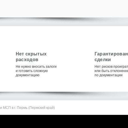
Нет скрытых
Гарантирова
расходов
сделки
Не нужно вносить залоги
Нет рисков проигра
и готовить сложную
или быть отклонен
документацию
по документации
 МСП в г. Пермь (Пермский край)