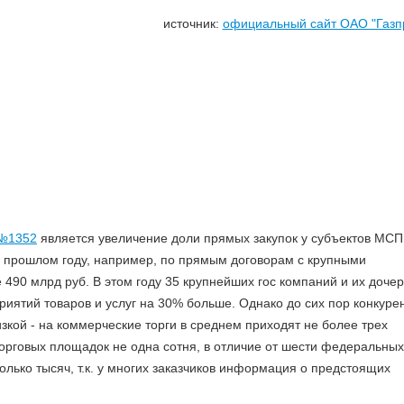
источник:
официальный сайт ОАО "Газп
 №
1352
является увеличение доли прямых закупок у субъектов МСП
В прошлом году, например, по прямым договорам с крупными
490 млрд руб. В этом году 35 крупнейших гос компаний и их доче
иятий товаров и услуг на 30% больше. Однако до сих пор конкуре
зкой - на коммерческие торги в среднем приходят не более трех
торговых площадок не одна сотня, в отличие от шести федеральных
олько тысяч, т.к. у многих заказчиков информация о предстоящих