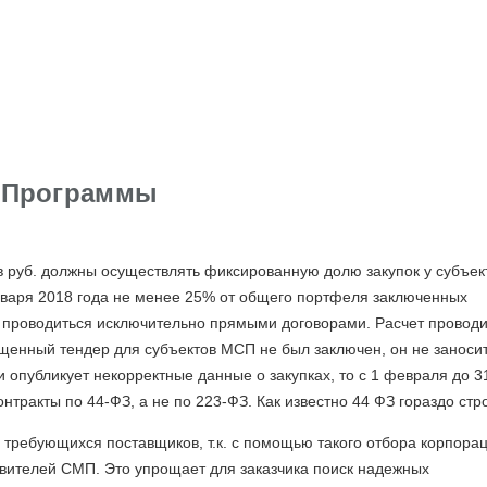
 Программы
в руб. должны осуществлять фиксированную долю закупок у субъек
нваря 2018 года не менее 25% от общего портфеля заключенных
но проводиться исключительно прямыми договорами. Расчет провод
щенный тендер для субъектов МСП не был заключен, он не заносит
 опубликует некорректные данные о закупках, то с 1 февраля до 3
нтракты по 44-ФЗ, а не по 223-ФЗ. Как известно 44 ФЗ гораздо стр
требующихся поставщиков, т.к. с помощью такого отбора корпора
авителей СМП. Это упрощает для заказчика поиск надежных