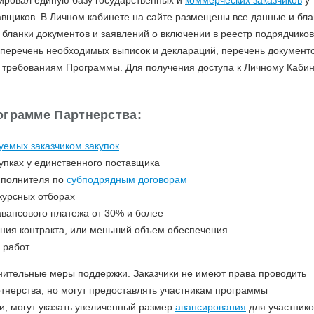
ровал единую базу государственных и
коммерческих заказчиков
у
авщиков. В Личном кабинете на сайте размещены все данные и бла
 бланки документов и заявлений о включении в реестр подрядчиков
 перечень необходимых выписок и деклараций, перечень документо
 требованиям Программы. Для получения доступа к Личному Кабин
ограмме Партнерства:
уемых заказчиком закупок
упках у единственного поставщика
сполнителя по
субподрядным договорам
курсных отборах
авансового платежа от 30% и более
ения контракта, или меньший объем обеспечения
 работ
ительные меры поддержки. Заказчики не имеют права проводить
ртнерства, но могут предоставлять участникам программы
и, могут указать увеличенный размер
авансирования
для участнико