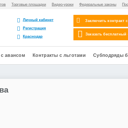
тов
Торговые площадки
Видео-уроки
Федеральные законы
По
Личный кабинет
Заключить контракт 
Регистрация
Заказать бесплатный
Краснодар
 с авансом
Контракты с льготами
Субподряды б
ва