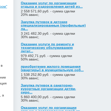
Оказание услуг по организации
отдыха и оздоровления детей из...
ром"
2 558 571,60 руб. - сумма сделки
20% аванс;
Закупка путевок в детские
специализированные (профильные)
ла...
3 241 482,30 руб. - сумма сделки
30% аванс;
Оказание услуги по ремонту и
техническому обслуживанию
летат...
979 492,71 руб. - сумма сделки
50% аванс;
 в
приобретение жилого помещения
(квартиры) в муниципальную соб...
1 538 252,80 руб. - сумма сделки
рние
30% аванс;
нция
Закупка путевок в санаторно-
курортные организации детям-
сиро...
, а
5 860 400,00 руб. - сумма сделки
30% аванс;
Оказание услуг по организации