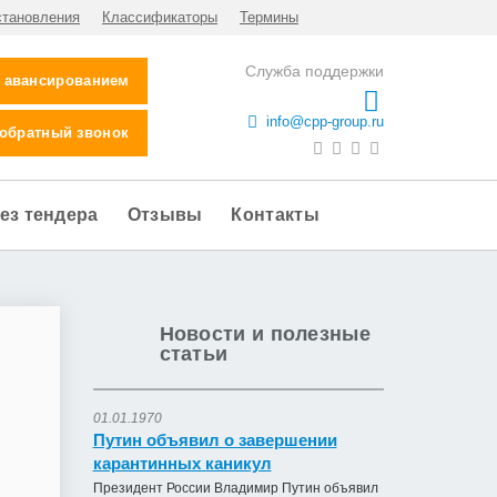
становления
Классификаторы
Термины
Служба поддержки
с авансированием
info@cpp-group.ru
 обратный звонок
ез тендера
Отзывы
Контакты
Новости и полезные
статьи
01.01.1970
Путин объявил о завершении
карантинных каникул
Президент России Владимир Путин объявил