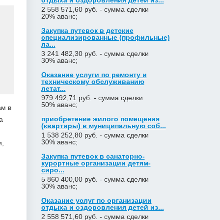
отдыха и оздоровления детей из...
2 558 571,60 руб. - сумма сделки
20% аванс;
Закупка путевок в детские
специализированные (профильные)
ла...
3 241 482,30 руб. - сумма сделки
30% аванс;
Оказание услуги по ремонту и
техническому обслуживанию
летат...
979 492,71 руб. - сумма сделки
50% аванс;
ам в
приобретение жилого помещения
а
(квартиры) в муниципальную соб...
1 538 252,80 руб. - сумма сделки
30% аванс;
и,
Закупка путевок в санаторно-
курортные организации детям-
сиро...
5 860 400,00 руб. - сумма сделки
30% аванс;
Оказание услуг по организации
отдыха и оздоровления детей из...
2 558 571,60 руб. - сумма сделки