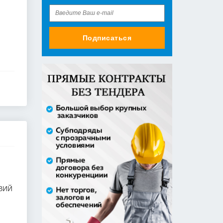
Подписаться
Оказание услуги по ремонту и
техническому обслуживанию
летат...
979 492,71 руб. - сумма сделки
50% аванс;
приобретение жилого помещения
(квартиры) в муниципальную соб...
1 538 252,80 руб. - сумма сделки
30% аванс;
Закупка путевок в санаторно-
курортные организации детям-
сиро...
5 860 400,00 руб. - сумма сделки
30% аванс;
ВИЙ
Оказание услуг по организации
отдыха и оздоровления детей из...
2 558 571,60 руб. - сумма сделки
20% аванс;