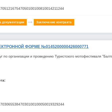
470512167547050100100810014211244
а документации
Заключение контракта
КТРОННОЙ ФОРМЕ №0145200000426000771
уг по организации и проведению Туристского мотофестиваля "
Балт
та:
470306553847030100100050019329244