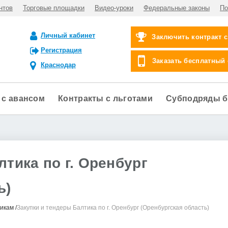
нтов
Торговые площадки
Видео-уроки
Федеральные законы
По
Личный кабинет
Заключить контракт 
Регистрация
Заказать бесплатный
Краснодар
 с авансом
Контракты с льготами
Субподряды б
тика по г. Оренбург
ь)
чикам
Закупки и тендеры Балтика по г. Оренбург (Оренбургская область)