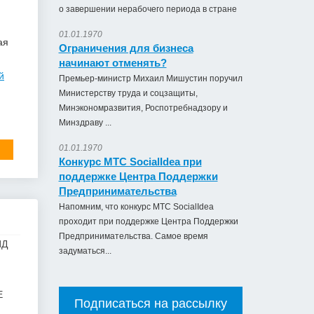
о завершении нерабочего периода в стране
01.01.1970
ая
Ограничения для бизнеса
начинают отменять?
й
Премьер-министр Михаил Мишустин поручил
Министерству труда и соцзащиты,
Минэкономразвития, Роспотребнадзору и
Минздраву ...
01.01.1970
Конкурс МТС SocialIdea при
поддержке Центра Поддержки
Предпринимательства
Напомним, что конкурс МТС SocialIdea
проходит при поддержке Центра Поддержки
Предпринимательства. Самое время
ИД
задуматься...
Е
Подписаться на рассылку