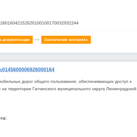
526016042152620100100170032932244
а документации
Заключение контракта
145600006926000164
мобильных дорог общего пользования, обеспечивающих доступ к
на территории Гатчинского муниципального округа Ленинградской
та: