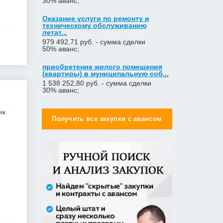
30% аванс;
Оказание услуги по ремонту и
техническому обслуживанию
летат...
979 492,71 руб. - сумма сделки
50% аванс;
приобретение жилого помещения
(квартиры) в муниципальную соб...
1 538 252,80 руб. - сумма сделки
30% аванс;
Закупка путевок в санаторно-
ик
курортные организации детям-
Получить все закупки с авансом
сиро...
5 860 400,00 руб. - сумма сделки
30% аванс;
Оказание услуг по организации
отдыха и оздоровления детей из...
2 558 571,60 руб. - сумма сделки
20% аванс;
Закупка путевок в детские
специализированные
(профильные) ла...
3 241 482,30 руб. - сумма сделки