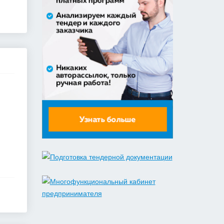
30% аванс;
Оказание услуги по ремонту и
техническому обслуживанию
летат...
979 492,71 руб. - сумма сделки
50% аванс;
приобретение жилого помещения
(квартиры) в муниципальную соб...
1 538 252,80 руб. - сумма сделки
30% аванс;
Закупка путевок в санаторно-
курортные организации детям-
сиро...
5 860 400,00 руб. - сумма сделки
30% аванс;
Оказание услуг по организации
отдыха и оздоровления детей из...
2 558 571,60 руб. - сумма сделки
20% аванс;
Закупка путевок в детские
специализированные
(профильные) ла...