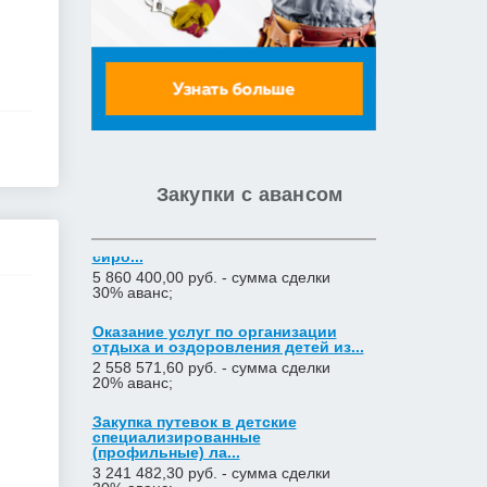
Закупка путевок в детские
специализированные
(профильные) ла...
3 241 482,30 руб. - сумма сделки
30% аванс;
приобретение жилого помещения
(квартиры) в муниципальную соб...
1 538 252,80 руб. - сумма сделки
30% аванс;
Закупки с авансом
Закупка путевок в санаторно-
курортные организации детям-
сиро...
5 860 400,00 руб. - сумма сделки
30% аванс;
Оказание услуг по организации
отдыха и оздоровления детей из...
2 558 571,60 руб. - сумма сделки
20% аванс;
Закупка путевок в детские
специализированные
(профильные) ла...
3 241 482,30 руб. - сумма сделки