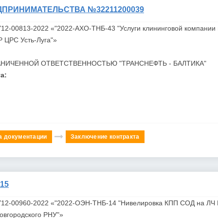
ДПРИНИМАТЕЛЬСТВА №32211200039
Y12-00813-2022 «"2022-АХО-ТНБ-43 "Услуги клининговой компании
Р ЦРС Усть-Луга"»
АНИЧЕННОЙ ОТВЕТСТВЕННОСТЬЮ "ТРАНСНЕФТЬ -
БАЛТИКА"
а:
а документации
Заключение контракта
15
Y12-00960-2022 «"2022-ОЭН-ТНБ-14 "Нивелировка КПП СОД на ЛЧ
овгородского РНУ"»