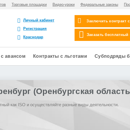
тов
Торговые площадки
Видео-уроки
Федеральные законы
По
Личный кабинет
Заключить контракт 
Регистрация
Заказать бесплатный
Краснодар
 с авансом
Контракты с льготами
Субподряды б
ренбург (Оренбургская область
тный как ISO и осуществляйте разные виды деятельности.