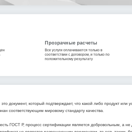
Прозрачные расчеты
цен
Все услуги оплачиваются только в
ь
соответствии с договором, и только по
положительному результату
 это документ, который подтверждает, что какой либо продукт или 
знан соответствующим мировому стандарту качества.
 есть ГОСТ Р, процесс сертификации является добровольным, а не
ертификат не является разрешающим документом, то есть таким, бе